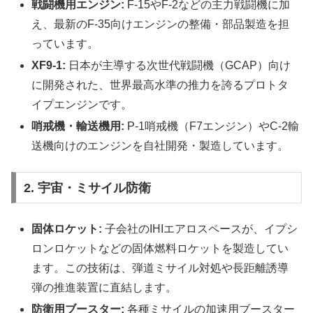
戦闘機用エンジン:
F-15やF-2などの主力戦闘機に加
え、最新のF-35向けエンジンの整備・部品製造を担
っています。
XF9-1:
日本が主導する次世代戦闘機（GCAP）向け
に開発された、世界最高水準の推力を誇るプロトタ
イプエンジンです。
哨戒機・輸送機用:
P-1哨戒機（F7エンジン）やC-2輸
送機向けのエンジンを自社開発・製造しています。
2. 宇宙・ミサイル防衛
固体ロケット:
子会社のIHIエアロスペースが、イプシ
ロンロケットなどの固体燃料ロケットを製造してい
ます。この技術は、弾道ミサイル対処や長距離誘導
弾の推進装置に直結します。
防衛用ブースター:
各種ミサイルの加速用ブースター