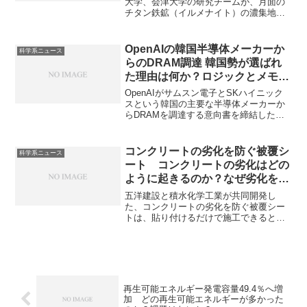
大学、会津大学の研究チームが、月面の
チタン鉄鉱（イルメナイト）の濃集地域
を特定しました。チタンは軽く、強く、
錆びにくいという優れた特性をもった金
属で、航空宇宙、医療、スポーツ、建
OpenAIの韓国半導体メーカーか
科学系ニュース
築、化学プラントなど、幅広い分野で使
らのDRAM調達 韓国勢が選ばれ
用されています。チタンの特性がなぜも
た理由は何か？ロジックとメモリ
たらされるのか、どのように金属チタン
の製造方法の違いは？
が作られているのかを知ることができま
OpenAIがサムスン電子とSKハイニック
す。
スという韓国の主要な半導体メーカーか
らDRAMを調達する意向書を締結したこ
とが報道されています。両社はHBM（超
高速DRAM）を、最高水準の技術力と世
界最大の生産能力で供給できるメーカー
コンクリートの劣化を防ぐ被覆シ
科学系ニュース
となっています。HBMの製造法やロジッ
ート コンクリートの劣化はどの
クとメモリの製造法の違いを知ることが
ように起きるのか？なぜ劣化を防
できます。
ぐことができるのか？
五洋建設と積水化学工業が共同開発し
た、コンクリートの劣化を防ぐ被覆シー
トは、貼り付けるだけで施工できるとい
う画期的な製品です。従来、コンクリー
トの劣化をどのように防いできたのか、
被覆シートの利点は何かを知ることがで
きます。
再生可能エネルギー発電容量49.4％へ増
加 どの再生可能エネルギーが多かった