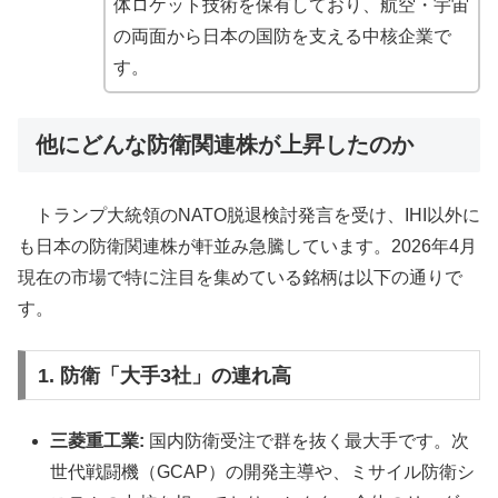
体ロケット技術を保有しており、航空・宇宙
の両面から日本の国防を支える中核企業で
す。
他にどんな防衛関連株が上昇したのか
トランプ大統領のNATO脱退検討発言を受け、IHI以外に
も日本の防衛関連株が軒並み急騰しています。2026年4月
現在の市場で特に注目を集めている銘柄は以下の通りで
す。
1. 防衛「大手3社」の連れ高
三菱重工業:
国内防衛受注で群を抜く最大手です。次
世代戦闘機（GCAP）の開発主導や、ミサイル防衛シ