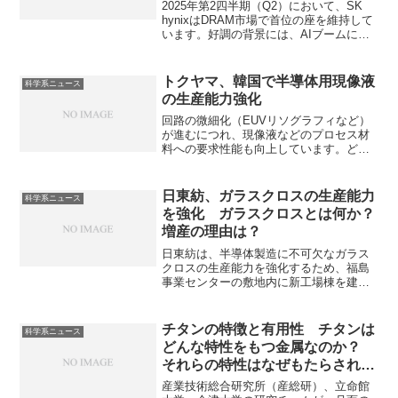
2025年第2四半期（Q2）において、SK
hynixはDRAM市場で首位の座を維持して
います。好調の背景には、AIブームによ
るデータセンター需要の急増が、高価格
帯のHBMの需要を押し上げ、SK hynixが
このトレンドにいち早く対応し、市場を
トクヤマ、韓国で半導体用現像液
科学系ニュース
席巻しましたことにあります。HBMとは
の生産能力強化
何かSK hynixの優位性がどこかを知るこ
とができます。
回路の微細化（EUVリソグラフィなど）
が進むにつれ、現像液などのプロセス材
料への要求性能も向上しています。どの
ようにレジスト除去ができるのか知るこ
とができます。
日東紡、ガラスクロスの生産能力
科学系ニュース
を強化 ガラスクロスとは何か？
増産の理由は？
日東紡は、半導体製造に不可欠なガラス
クロスの生産能力を強化するため、福島
事業センターの敷地内に新工場棟を建設
します。ガラスクロスの役割は何か、増
産の理由は何かを知ることができます。
チタンの特徴と有用性 チタンは
科学系ニュース
どんな特性をもつ金属なのか？
それらの特性はなぜもたらされる
のか？
産業技術総合研究所（産総研）、立命館