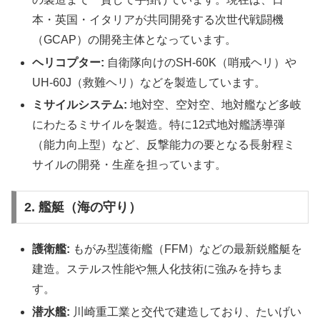
本・英国・イタリアが共同開発する次世代戦闘機
（GCAP）の開発主体となっています。
ヘリコプター:
自衛隊向けのSH-60K（哨戒ヘリ）や
UH-60J（救難ヘリ）などを製造しています。
ミサイルシステム:
地対空、空対空、地対艦など多岐
にわたるミサイルを製造。特に12式地対艦誘導弾
（能力向上型）など、反撃能力の要となる長射程ミ
サイルの開発・生産を担っています。
2. 艦艇（海の守り）
護衛艦:
もがみ型護衛艦（FFM）などの最新鋭艦艇を
建造。ステルス性能や無人化技術に強みを持ちま
す。
潜水艦:
川崎重工業と交代で建造しており、たいげい