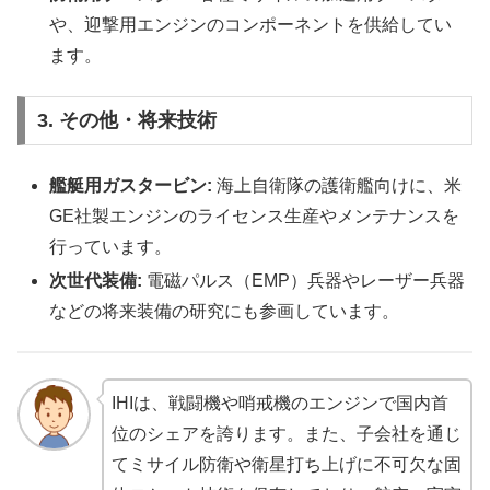
や、迎撃用エンジンのコンポーネントを供給してい
ます。
3. その他・将来技術
艦艇用ガスタービン:
海上自衛隊の護衛艦向けに、米
GE社製エンジンのライセンス生産やメンテナンスを
行っています。
次世代装備:
電磁パルス（EMP）兵器やレーザー兵器
などの将来装備の研究にも参画しています。
IHIは、戦闘機や哨戒機のエンジンで国内首
位のシェアを誇ります。また、子会社を通じ
てミサイル防衛や衛星打ち上げに不可欠な固