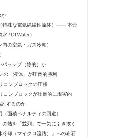
のか
体（特殊な電気絶縁性流体）—— 本命
/ DI Water）
コン内の空気・ガス冷却）
は
かパッシブ（静的）か
ロンの「液体」が圧倒的勝利
シリコンブロックの圧勝
シリコンブロックが圧倒的に現実的
検討するのか
活用（面積ペナルティの回避）
イ）の熱を「並列」で一気に引き抜く
液体冷却（マイクロ流路）」への布石