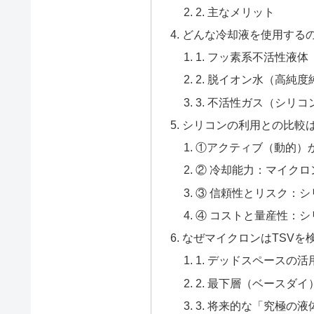
2. 主なメリット
どんな冷却液を使用する
1. フッ素系不活性液
2. 脱イオン水（高純度純水 
3. 不活性ガス（シリ
シリコンの利用との比較
①アクティブ（動的）
② 冷却能力：マイク
③ 信頼性とリスク：
④ コストと量産性：
なぜマイクロンはTSVを
1. デッドスペースの
2. 最下層（ベースダ
3. 将来的な「究極の