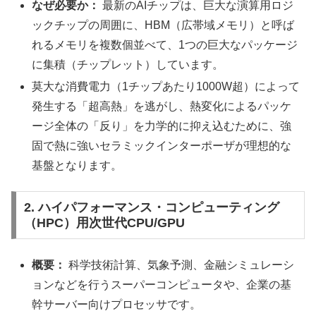
なぜ必要か：
最新のAIチップは、巨大な演算用ロジ
ックチップの周囲に、HBM（広帯域メモリ）と呼ば
れるメモリを複数個並べて、1つの巨大なパッケージ
に集積（チップレット）しています。
莫大な消費電力（1チップあたり1000W超）によって
発生する「超高熱」を逃がし、熱変化によるパッケ
ージ全体の「反り」を力学的に抑え込むために、強
固で熱に強いセラミックインターポーザが理想的な
基盤となります。
2. ハイパフォーマンス・コンピューティング
（HPC）用次世代CPU/GPU
概要：
科学技術計算、気象予測、金融シミュレーシ
ョンなどを行うスーパーコンピュータや、企業の基
幹サーバー向けプロセッサです。