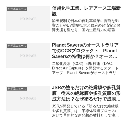
し、生産能力を強化するためです。マイ
クロンのHBMの特徴や消費電力削減が可
信越化学工業、レアアース工場新
科学系ニュース
能になった理由を知ることができます。
設
輸出規制で日本の自動車産業に深刻な影
響ことやEV需要拡大と政府の経済安全保
障支援も重なり、国内生産能力の増強を
行う見込みです。レアアースの精錬がど
のように行われるのか知ることができま
す。
Planet Saversのオーストラリア
科学系ニュース
でのCCSプロジェクト Planet
Saversの特徴は何か？オースト
ラリアに進出する理由は？
二酸化炭素（CO2）回収技術（DAC:
Direct Air Capture）を開発するスタート
アップ、Planet Saversがオーストラリア
の ACV社と、CCSプロジェクトに関する
覚書（MoU）を締結したことを発表しま
した。Planet Saversの持つ技術の特徴や
JSRの塗るだけの絶縁膜や多孔質
科学系ニュース
オーストラリアを選んだ理由を知ること
膜 従来の絶縁膜や多孔質膜の形
ができます。
成方法は？なぜ塗るだけで成膜出
来るのか？
JSRが開発している「塗るだけの絶縁膜
や多孔質膜」は、半導体製造プロセスに
おいて革新的な新発想の材料として注目
されています。塗るだけで成膜が可能と
なれば、複雑な装置と複数工程を要する