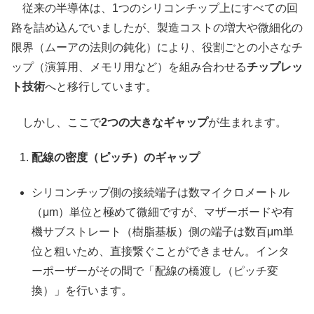
従来の半導体は、1つのシリコンチップ上にすべての回
路を詰め込んでいましたが、製造コストの増大や微細化の
限界（ムーアの法則の鈍化）により、役割ごとの小さなチ
ップ（演算用、メモリ用など）を組み合わせる
チップレッ
ト技術
へと移行しています。
しかし、ここで
2つの大きなギャップ
が生まれます。
配線の密度（ピッチ）のギャップ
シリコンチップ側の接続端子は数マイクロメートル
（μm）単位と極めて微細ですが、マザーボードや有
機サブストレート（樹脂基板）側の端子は数百μm単
位と粗いため、直接繋ぐことができません。インタ
ーポーザーがその間で「配線の橋渡し（ピッチ変
換）」を行います。