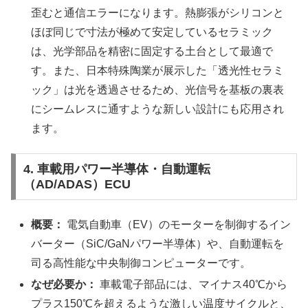
歪むと通信エラーになります。熱膨張がシリコンと
ほぼ同じで寸法が極めて安定しているセラミック
は、光学部品を精密に固定する土台として最適で
す。また、日本特殊陶業が展示した「透光性セラミ
ック」は光を透過させるため、光信号を基板の裏表
にシームレスに通すような新しい設計にも応用され
ます。
4. 車載用パワー半導体・自動運転
（AD/ADAS）ECU
概要：
電気自動車（EV）のモーターを制御するイン
バーター（SiC/GaNパワー半導体）や、自動運転を
司る高性能な中央制御コンピューターです。
なぜ必要か：
車載電子部品には、マイナス40℃から
プラス150℃を超えるような激しい温度サイクルと、