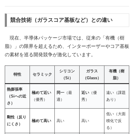
競合技術（ガラスコア基板など）との違い
現在、半導体パッケージ市場では、従来の「有機（樹
脂）」の限界を超えるため、インターポーザーやコア基板
の素材を巡る開発競争が激化しています。
シリコン
ガラス
有機（樹
特性
セラミック
（Si）
（Glass）
脂）
熱膨張率
極めて近い
同一
（最
近い
（優
遠い（課題
（Siへの近
（優秀）
適）
秀）
あり）
さ）
低い（大面
剛性（反り
極めて高い
高い
高い
積化で反
にくさ）
る）