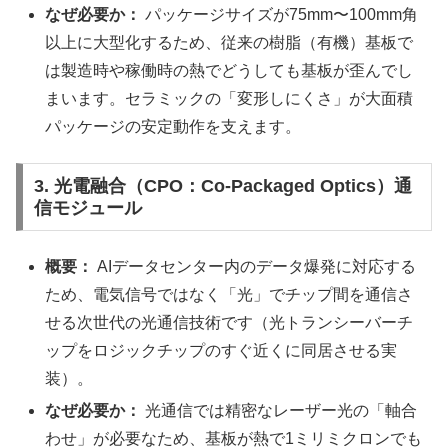
なぜ必要か：
パッケージサイズが75mm〜100mm角
以上に大型化するため、従来の樹脂（有機）基板で
は製造時や稼働時の熱でどうしても基板が歪んでし
まいます。セラミックの「変形しにくさ」が大面積
パッケージの安定動作を支えます。
3. 光電融合（CPO：Co-Packaged Optics）通
信モジュール
概要：
AIデータセンター内のデータ爆発に対応する
ため、電気信号ではなく「光」でチップ間を通信さ
せる次世代の光通信技術です（光トランシーバーチ
ップをロジックチップのすぐ近くに同居させる実
装）。
なぜ必要か：
光通信では精密なレーザー光の「軸合
わせ」が必要なため、基板が熱で1ミリミクロンでも