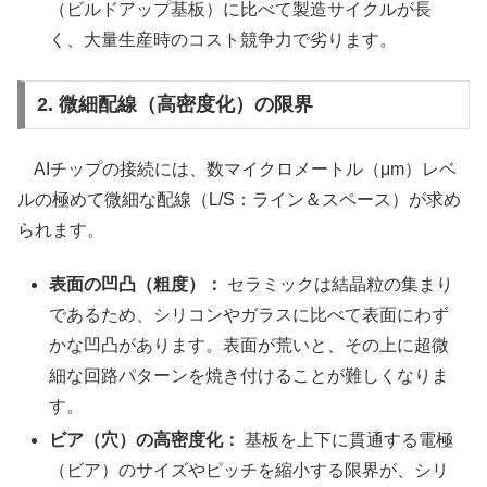
（ビルドアップ基板）に比べて製造サイクルが長
く、大量生産時のコスト競争力で劣ります。
2. 微細配線（高密度化）の限界
AIチップの接続には、数マイクロメートル（μm）レベ
ルの極めて微細な配線（L/S：ライン＆スペース）が求め
られます。
表面の凹凸（粗度）：
セラミックは結晶粒の集まり
であるため、シリコンやガラスに比べて表面にわず
かな凹凸があります。表面が荒いと、その上に超微
細な回路パターンを焼き付けることが難しくなりま
す。
ビア（穴）の高密度化：
基板を上下に貫通する電極
（ビア）のサイズやピッチを縮小する限界が、シリ