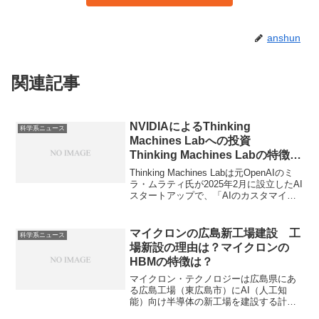
anshun
関連記事
NVIDIAによるThinking
科学系ニュース
Machines Labへの投資
Thinking Machines Labの特徴は
何か？NVIDIAの目的は？
Thinking Machines Labは元OpenAIのミ
ラ・ムラティ氏が2025年2月に設立したAI
スタートアップで、「AIのカスタマイズ
と民主化」に重きを置いているのが大き
な特徴です。どのような取り組みを行っ
ているのかやNVIDIAが投資を行う理由を
マイクロンの広島新工場建設 工
科学系ニュース
知ることができます。
場新設の理由は？マイクロンの
HBMの特徴は？
マイクロン・テクノロジーは広島県にあ
る広島工場（東広島市）にAI（人工知
能）向け半導体の新工場を建設する計画
です。新工場はHBMの需要増加に対応