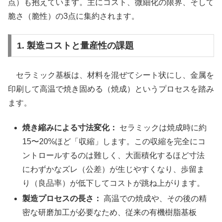
点）も抱えています。主にコスト、微細化の限界、そして
脆さ（脆性）の3点に集約されます。
1. 製造コストと量産性の課題
セラミック基板は、材料を混ぜてシート状にし、金属を
印刷して高温で焼き固める（焼成）というプロセスを踏み
ます。
焼き縮みによる寸法変化：
セラミックは焼成時に約
15〜20%ほど「収縮」します。この収縮を完全にコ
ントロールするのは難しく、大面積化するほど寸法
にわずかなズレ（公差）が生じやすくなり、歩留ま
り（良品率）が低下してコストが跳ね上がります。
製造プロセスの長さ：
高温での焼成や、その後の精
密な研磨加工が必要なため、従来の有機樹脂基板