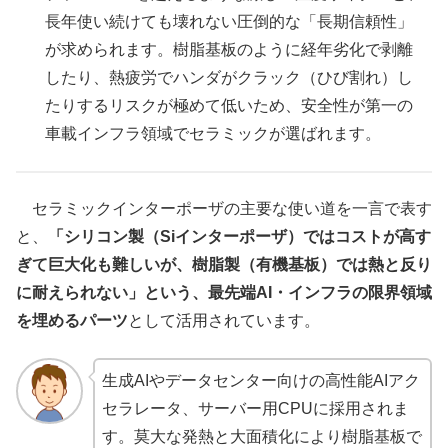
長年使い続けても壊れない圧倒的な「長期信頼性」
が求められます。樹脂基板のように経年劣化で剥離
したり、熱疲労でハンダがクラック（ひび割れ）し
たりするリスクが極めて低いため、安全性が第一の
車載インフラ領域でセラミックが選ばれます。
セラミックインターポーザの主要な使い道を一言で表す
と、
「シリコン製（Siインターポーザ）ではコストが高す
ぎて巨大化も難しいが、樹脂製（有機基板）では熱と反り
に耐えられない」という、最先端AI・インフラの限界領域
を埋めるパーツ
として活用されています。
生成AIやデータセンター向けの高性能AIアク
セラレータ、サーバー用CPUに採用されま
す。莫大な発熱と大面積化により樹脂基板で