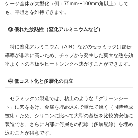
ケージ全体が大型化（例：75mm〜100mm角以上）して
も、平坦さを維持できます。
③ 優れた放熱性（窒化アルミニウムなど）
特に窒化アルミニウム（AlN）などのセラミックは熱伝
導率が非常に高いため、チップから発生した莫大な熱を効
率よく下の基板やヒートシンクへ逃がすことができます。
④ 低コスト化と多層化の両立
セラミックの製造では、粘土のような「グリーンシー
ト」に穴をあけ、金属を埋め込んで重ねて焼く（同時焼成
技術）ため、シリコンに比べて大型の基板を比較的安価に
製造でき、さらに内部に何層もの配線（多層配線）を埋め
込むことが得意です。