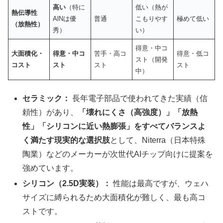
高い
（特に
低い（熱が
熱伝導性
AlNは優
普通
こもりやす
極めて低い
（放熱性）
秀）
い）
得意・中コ
大面積化・
得意・中コ
苦手・高コ
得意・低コ
スト（開発
コスト
スト
スト
スト
中）
セラミック：
長年電子部品で使われてきた実績（信
頼性）があり、
「壊れにくさ（高強度）」「放熱
性」「シリコンに近い熱膨張」をすべてバランスよ
く満たす現実的な選択肢
として、Niterra（日本特殊
陶業）などのメーカーが次世代AIチップ向けに提案を
強めています。
シリコン（2.5D実装）：
性能は最高ですが、ウェハ
サイズに縛られるため大面積化が難しく、最も高コ
ストです。