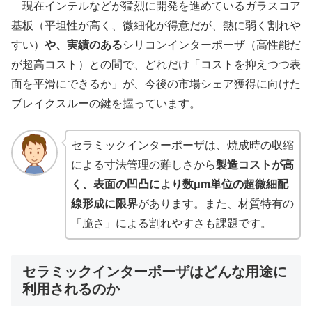
現在インテルなどが猛烈に開発を進めているガラスコア
基板（平坦性が高く、微細化が得意だが、熱に弱く割れや
すい）
や、実績のある
シリコンインターポーザ（高性能だ
が超高コスト）との間で、どれだけ「コストを抑えつつ表
面を平滑にできるか」が、今後の市場シェア獲得に向けた
ブレイクスルーの鍵を握っています。
セラミックインターポーザは、焼成時の収縮
による寸法管理の難しさから
製造コストが高
く、表面の凹凸により数μm単位の超微細配
線形成に限界
があります。また、材質特有の
「脆さ」による割れやすさも課題です。
セラミックインターポーザはどんな用途に
利用されるのか