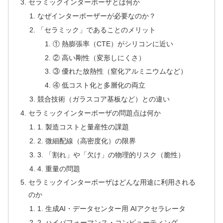
セラミックインターポーザとは何か
なぜインターポーザーが必要なのか？
「セラミック」であることのメリット
① 熱膨張率（CTE）がシリコンに近い
② 高い剛性（変形しにくさ）
③ 優れた放熱性（窒化アルミニウムなど）
④ 低コスト化と多層化の両立
競合技術（ガラスコア基板など）との違い
セラミックインターポーザの問題点は何か
1. 製造コストと量産性の課題
2. 微細配線（高密度化）の限界
3. 「割れ」や「欠け」の物理的リスク（脆性）
4. 重量の問題
セラミックインターポーザはどんな用途に利用される
のか
1. 生成AI・データセンター用 AIアクセラレータ
2. ハイパフォーマンス・コンピューティング