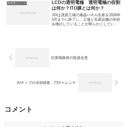
プロセスが不要となる大きなメリットが
LCDの透明電極 透明電極の役割
科学系ニュース
あります。なぜ塗るだけで成膜できるの
は何か？ITO膜とは何か？
かを知ることができます。
JDIは茂原工場の液晶パネル生産を2026年
3月までに終了し、工場と生産設備の売却
を検討していることが明らかにしていま
す。液晶ディスプレイの透明電極には電
気を通しながらも光を透過させる役割を
持ち、液晶ディスプレイなどで不可欠な
部品です。透明電極とは何か、代表的な
ITO膜について知ることができます。
日英両政府の投資合意
AIチップの冷却技術：TSVトレンチ
コメント