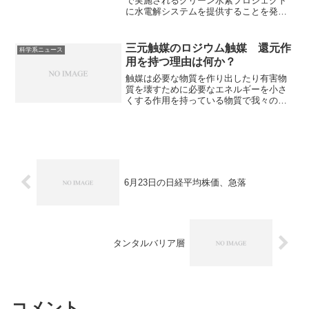
で実施されるグリーン水素プロジェクト
に水電解システムを提供することを発表
しました。水電解装置は、電気エネルギ
ーを使って水を水素と酸素に分解する装
置です。脱炭素社会に向けた水素の製造
三元触媒のロジウム触媒 還元作
科学系ニュース
方法として、注目されています。どのよ
用を持つ理由は何か？
うな装置なのか、装置の一種であるPEM
電界装置とは何かを知ることができま
触媒は必要な物質を作り出したり有害物
す。
質を壊すために必要なエネルギーを小さ
くする作用を持っている物質で我々の生
活に欠かすことができません。ロジウム
は三元触媒の窒素酸化物を還元し、無害
する働きを持っています。ロジウム触媒
がN-O結合を解離できる理由や問題点は
何かを知ることができます。
6月23日の日経平均株価、急落
タンタルバリア層
コメント