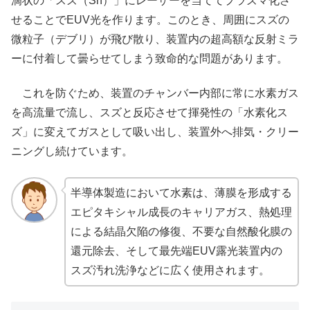
滴状の「スズ（Sn）」にレーザーを当ててプラズマ化さ
せることでEUV光を作ります。このとき、周囲にスズの
微粒子（デブリ）が飛び散り、装置内の超高額な反射ミラ
ーに付着して曇らせてしまう致命的な問題があります。
これを防ぐため、装置のチャンバー内部に常に水素ガス
を高流量で流し、スズと反応させて揮発性の「水素化ス
ズ」に変えてガスとして吸い出し、装置外へ排気・クリー
ニングし続けています。
半導体製造において水素は、薄膜を形成する
エピタキシャル成長のキャリアガス、熱処理
による結晶欠陥の修復、不要な自然酸化膜の
還元除去、そして最先端EUV露光装置内の
スズ汚れ洗浄などに広く使用されます。