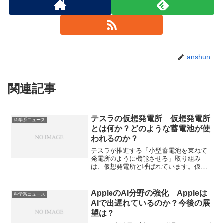
anshun
関連記事
テスラの仮想発電所 仮想発電所
科学系ニュース
とは何か？どのような蓄電池が使
われるのか？
テスラが推進する「小型蓄電池を束ねて
発電所のように機能させる」取り組み
は、仮想発電所と呼ばれています。仮想
発電所は再生可能エネルギーの有効活用
と電力系統の安定化に寄与できる技術と
して注目されています。仮想発電所の仕
AppleのAI分野の強化 Appleは
科学系ニュース
組みや使用される蓄電池の種類、課題を
AIで出遅れているのか？今後の展
知ることができます。
望は？