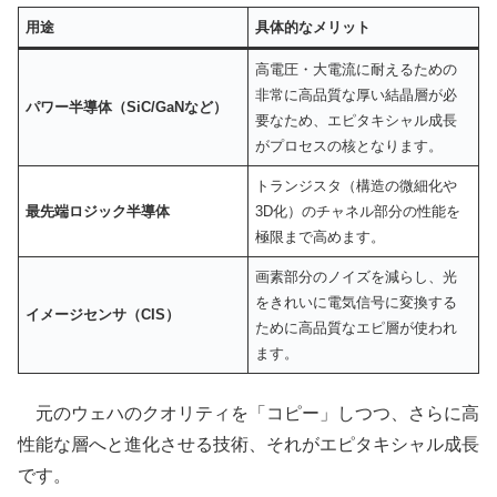
用途
具体的なメリット
高電圧・大電流に耐えるための
非常に高品質な厚い結晶層が必
パワー半導体（SiC/GaNなど）
要なため、エピタキシャル成長
がプロセスの核となります。
トランジスタ（構造の微細化や
最先端ロジック半導体
3D化）のチャネル部分の性能を
極限まで高めます。
画素部分のノイズを減らし、光
をきれいに電気信号に変換する
イメージセンサ（CIS）
ために高品質なエピ層が使われ
ます。
元のウェハのクオリティを「コピー」しつつ、さらに高
性能な層へと進化させる技術、それがエピタキシャル成長
です。