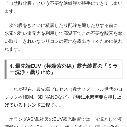
「自然酸化膜」という不要な絶縁膜が勝手にできてしまい
ます。
次の膜をきれいに積層したり配線を通したりする前に、
水素の強い還元力を利用して高温下でこの不要な酸素を奪
い取り、きれいなシリコンの素地を露出させるために使わ
れます。
4. 最先端EUV（極端紫外線）露光装置の「ミラ
ー洗浄・曇り止め」
これが現在、最先端プロセス（数ナノメートル世代のロ
ジックやHBM、3D NANDなど）で
特に水素需要を押し上
げているトレンド工程
です。
オランダASML社製のEUV露光装置では、光源として液