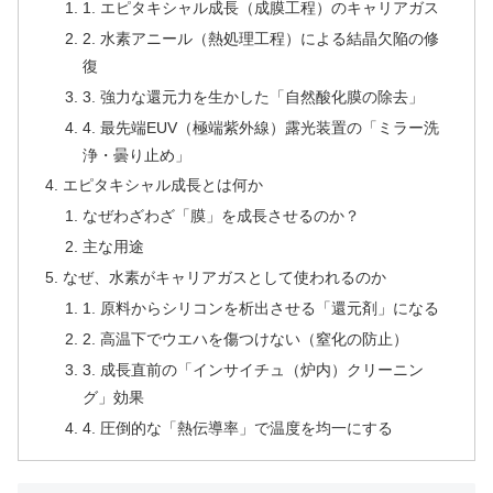
1. エピタキシャル成長（成膜工程）のキャリアガス
2. 水素アニール（熱処理工程）による結晶欠陥の修
復
3. 強力な還元力を生かした「自然酸化膜の除去」
4. 最先端EUV（極端紫外線）露光装置の「ミラー洗
浄・曇り止め」
エピタキシャル成長とは何か
なぜわざわざ「膜」を成長させるのか？
主な用途
なぜ、水素がキャリアガスとして使われるのか
1. 原料からシリコンを析出させる「還元剤」になる
2. 高温下でウエハを傷つけない（窒化の防止）
3. 成長直前の「インサイチュ（炉内）クリーニン
グ」効果
4. 圧倒的な「熱伝導率」で温度を均一にする