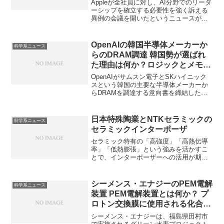
Appleが全社員に対し、AI分野でのリーダ
ーシップを確立する必要性を強く訴える
異例の会議を開いたというニュースが報
じらています。同社は大規模で汎用的な
言語モデルの開発において後発となって
おり、巻き返しが重要と考えています。
OpenAIの韓国半導体メーカーか
科学系ニュース
Appleの強みを活かし、どのようなAI開発
らのDRAM調達 韓国勢が選ばれ
を図るのかを知ることができます。
た理由は何か？ロジックとメモリ
の製造方法の違いは？
OpenAIがサムスン電子とSKハイニック
スという韓国の主要な半導体メーカーか
らDRAMを調達する意向書を締結したこ
とが報道されています。両社はHBM（超
高速DRAM）を、最高水準の技術力と世
界最大の生産能力で供給できるメーカー
日本特殊陶業とNTKセラミックの
科学系ニュース
となっています。HBMの製造法やロジッ
セラミックインターポーザ
クとメモリの製造法の違いを知ることが
できます。
セラミック特有の「高強度」「高熱伝導
率」「低熱膨張」という強みを活かすこ
とで、インターポーザーへの活用が期待
されています。セラミックの特徴やガラ
ス、シリコンとの違いを知ることができ
ます。
シーメンス・エナジーのPEM電解
科学系ニュース
装置 PEM電解装置とは何か？ プ
ロトン交換膜に使用される化合物
は何か？
シーメンス・エナジーは、福島県田村市