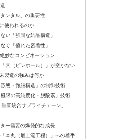
構造
「タンタル」の重要性
に使われるのか
通さない「強固な結晶構造」
をつなぐ「優れた密着性」
a」の絶妙なコンビネーション
ても「穴（ピンホール）」が空かない
末製造の強みは何か
粒子形態・微細構造」の制御技術
る「極限の高純度化・脱酸素」技術
の「垂直統合サプライチェーン」
センター需要の爆発的な成長
プの「本丸（最上流工程）」への着手