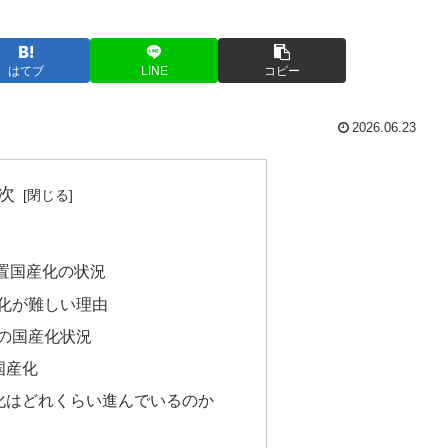
はてブ
LINE
コピー
2026.06.23
次
置国産化の状況
産化が難しい理由
置の国産化状況
国産化
化はどれくらい進んでいるのか