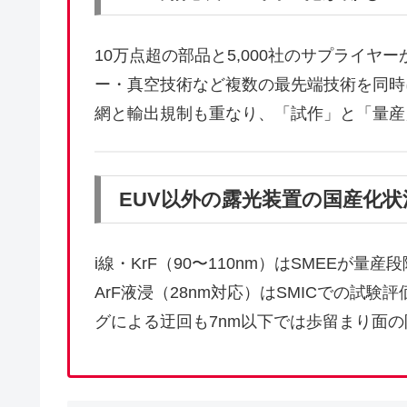
10万点超の部品と5,000社のサプライヤ
ー・真空技術など複数の最先端技術を同時
網と輸出規制も重なり、「試作」と「量産
EUV以外の露光装置の国産化状
i線・KrF（90〜110nm）はSMEEが
ArF液浸（28nm対応）はSMICでの試
グによる迂回も7nm以下では歩留まり面