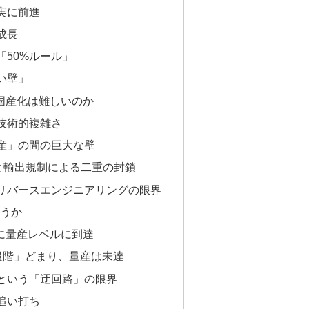
実に前進
成長
「50%ルール」
い壁」
国産化は難しいのか
技術的複雑さ
産」の間の巨大な壁
網と輸出規制による二重の封鎖
リバースエンジニアリングの限界
どうか
でに量産レベルに到達
段階」どまり、量産は未達
という「迂回路」の限界
追い打ち