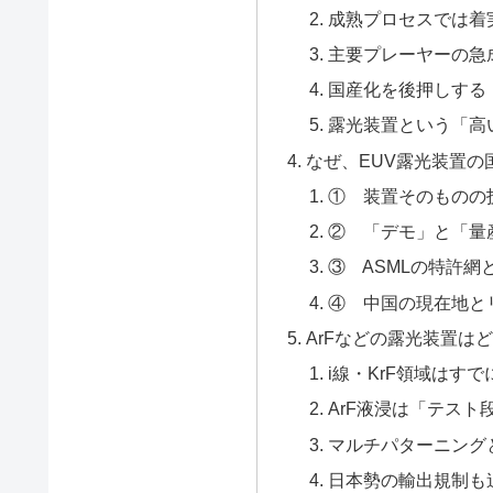
成熟プロセスでは着
主要プレーヤーの急
国産化を後押しする
露光装置という「高
なぜ、EUV露光装置の
① 装置そのものの
② 「デモ」と「量
③ ASMLの特許
④ 中国の現在地と
ArFなどの露光装置は
i線・KrF領域はす
ArF液浸は「テスト
マルチパターニング
日本勢の輸出規制も