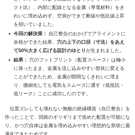
クト比）、内部に配線となる金属（導電材料）をき
れいに埋め込めず、空洞ができて断線や抵抗値上昇
を招いていました。
今回の解決策：
自己整合のおかげでアライメントに
余裕ができた結果、
穴の上下の口径（寸法）をあえ
て50%大きく広げる設計のゆとり
が生まれました。
結果：
穴のフットプリント（配置スペース）は極小
に保ったまま、金属を流し込みやすい形状に変える
ことができたため、金属が隙間なくきれいに埋ま
り、微細化しても電気をスムーズに通す（低抵抗・
低リーク）ことに成功したのです。
位置ズレしても壊れない無敵の絶縁構造（自己整合）を
作ったことで、回路のギリギリまで攻めた配置が可能にな
り、かつ穴自体は金属を埋め込みやすい理想的な形状に最
適化できたためです。