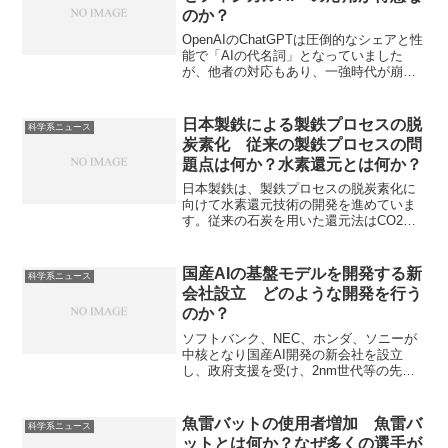
ように低減を目指しているのかを知るこ
のか？
とができます。
OpenAIのChatGPTは圧倒的なシェアと性
能で「AIの代名詞」となっていました
が、他者の対応もあり、一強時代が崩れ
つつあります。日本企業も、海外勢との
差別化によって、市場定着を狙っていま
す。 Preferred Networks（PFN）は、日
日本製鉄による製鉄プロセスの脱
科学系ニュース
本を代表するAI開発企業であり、他のAI
炭素化 従来の製鉄プロセスの問
企業とは一線を画す「垂直統合型」のビ
題点は何か？水素還元とは何か？
ジネスモデルが最大の特徴です。PFNの
特徴や垂直統合のメリット、むずかしさ
日本製鉄は、製鉄プロセスの脱炭素化に
を知ることができます。
向けて水素還元技術の開発を進めていま
す。従来の石炭を用いた還元法はCO2の
排出が多く大量のエネルギーを消費する
ことが問題点となり、水素還元法が注目
を集めています。水素還元法の内容、メ
国産AIの基盤モデルを開発する新
科学系ニュース
リット、問題点やその解決方法について
会社設立 どのような開発を行う
知ることができます。
のか？
ソフトバンク、NEC、ホンダ、ソニーが
中核となり国産AI開発の新会社を設立
し、政府支援を受け、2nm世代等の先端
半導体も活用した産業特化型基盤モデル
を構築するとされています。なぜ合同で
設立したのか、各企業の役割は何か知る
魚雷バットの使用者増加 魚雷バ
科学系ニュース
ことができます。
ットとは何か？なぜ多くの選手が