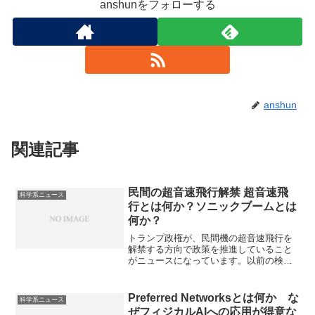
anshunをフォローする
anshun
関連記事
民間の超音速飛行解禁 超音速飛
科学系ニュース
行とは何か？ソニックブームとは
何か？
トランプ政権が、民間機の超音速飛行を
解禁する方向で政策を推進していること
がニュースになっています。以前の検討
ではソニックブームによる騒音や燃費の
悪さや機体の製造・維持コストの高さな
どの経済性の悪さから普及に至りません
Preferred Networksとは何か な
科学系ニュース
でした。ソニックブームとは何か、どの
ぜフィジカルAIへの応用が得意な