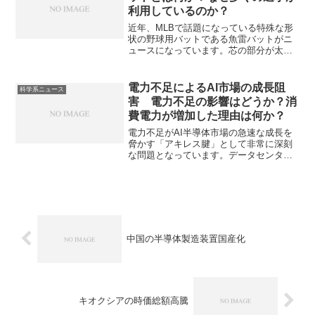
利用しているのか？
近年、MLBで話題になっている特殊な形
状の野球用バットである魚雷バットがニ
ュースになっています。芯の部分が太
く、先端が細いバットのことで、スイン
グスピード、ミート率、バットコントロ
ールの向上が可能になると言われていま
電力不足によるAI市場の成長阻
科学系ニュース
す。なぜバッティングに良い影響がある
害 電力不足の影響はどうか？消
のか、バットのスイングに影響する慣性
費電力が増加した理由は何か？
モーメントとはなにかを知ることができ
ます。
電力不足がAI半導体市場の急速な成長を
脅かす「アキレス腱」として非常に深刻
な問題となっています。データセンター
は高性能なチップを搭載したサーバーが
常時稼働していることに加え、発熱も多
いため、冷却も必要となり、電力消費が
増大してします。電力不測の影響と対策
案を知ることができます。
中国の半導体製造装置国産化
キオクシアの時価総額高騰