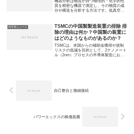
機器分析は物質が持つ物理的・化学的性
質を精密な機器で測定し、その物質の成
分や構造を分析する方法です。低真空
SEMは試料室に少量のガスを残し、電子
ビームにより発生したプラスイオンが、
試料表面の静電気を打ち消す仕組みの
TSMCの中国製製造装置の排除 排
科学系ニュース
SEMで、絶縁体をそのままの状態で測定
除の理由は何か？中国製の装置に
できるなどの利点があります。チャージ
はどのようなものがあるのか？
アップが起きる理由や低真空SEMの仕組
みを知ることができます。
TSMCは、米国からの補助金獲得や規制
リスクの低減を目的として、2ナノメート
ル（2nm）プロセスの半導体製造におい
て、中国製の製造装置を排除する方針で
す。中国製装置にはどのようなものがあ
るのか、排除の理由は何かを知ることが
できます。
自己整合と微細接続
パワーエックスの株価急騰