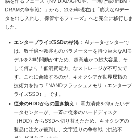
脳を作るフェーズ（NVIDIAのGPUや、一時記憶のHBM・
DRAMの争奪戦）」から、2026年現在は「膨大なAIデー
タを出し入れし、保管するフェーズ」へと完全に移行しま
した。
エンタープライズSSDの枯渇：
AIデータセンターで
は、数千億〜数兆ものパラメーターを持つ巨大なAIモ
デルを24時間動かすため、超高速かつ超大容量、そ
して何より「低消費電力」なストレージが不可欠で
す。これに合致するのが、キオクシアが世界屈指の
技術力を持つ「NANDフラッシュメモリ（エンタープ
ライズSSD）」です。
従来のHDDからの置き換え：
電力消費を抑えたいデ
ータセンターが、一斉に従来のハードディスク
（HDD）からSSDへ切り替えたため、キオクシアの
製品に注文が殺到し、文字通りの争奪戦（供給不