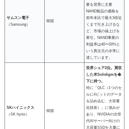
要を背景に主要
NAND製品の価格を
サムスン電子
前年末比で最大3倍近
韓国
（Samsung）
くまで引き上げるな
ど、市場の値上げを
牽引。NAND事業の
利益率は40〜50%と
いう異次元の水準に
達しています。
世界シェア2位。買収
した米Solidigmを傘
下に持つ。
特に「QLC（1つのセ
ルに4ビットのデータ
を詰め込む、大容量
SKハイニックス
化技術）」に強みが
韓国
（SK hynix）
あり、NVIDIAの次世
代AIサーバー向けの
大容量SSDを大量に