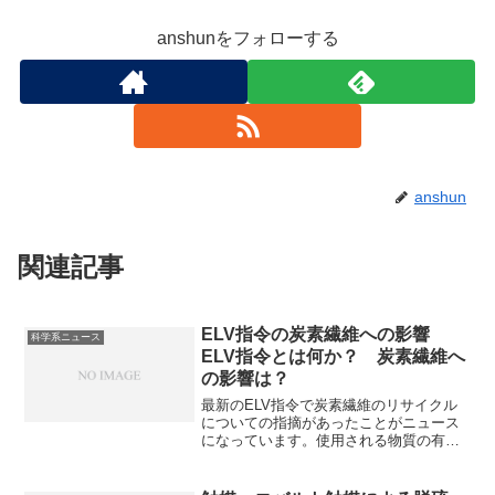
anshunをフォローする
anshun
関連記事
ELV指令の炭素繊維への影響
科学系ニュース
ELV指令とは何か？ 炭素繊維へ
の影響は？
最新のELV指令で炭素繊維のリサイクル
についての指摘があったことがニュース
になっています。使用される物質の有害
性やリサイクル性を考慮した設計が求め
られるため、リサイクルの難しい炭素繊
維にも対応が求められています。ELV指