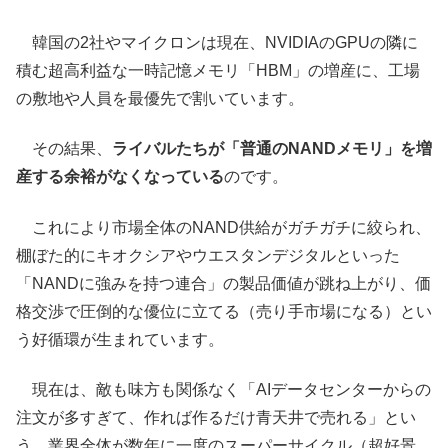
韓国の2社やマイクロンは現在、NVIDIAのGPUの隣に
積む超高利益な一時記憶メモリ「HBM」の増産に、工場
の敷地や人員を最優先で割いています。
その結果、
ライバルたちが「普通のNANDメモリ」を増
産する余裕がなくなっている
のです。
これにより市場全体のNAND供給がガチガチに絞られ、
棚ぼた的にキオクシアやウエスタンデジタルといった
「NANDに強みを持つ連合」の製品価値が跳ね上がり、価
格交渉で圧倒的な優位に立てる（売り手市場になる）とい
う好循環が生まれています。
現在は、敵も味方も関係なく「AIデータセンターからの
注文が多すぎて、作れば作るだけ青天井で売れる」とい
う、業界全体が数年に一度のスーパーサイクル（超好景