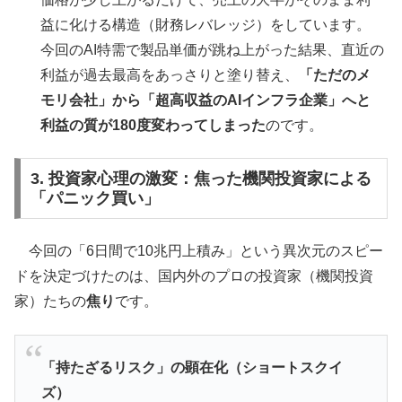
益に化ける構造（財務レバレッジ）をしています。
今回のAI特需で製品単価が跳ね上がった結果、直近の
利益が過去最高をあっさりと塗り替え、
「ただのメ
モリ会社」から「超高収益のAIインフラ企業」へと
利益の質が180度変わってしまった
のです。
3. 投資家心理の激変：焦った機関投資家による
「パニック買い」
今回の「6日間で10兆円上積み」という異次元のスピー
ドを決定づけたのは、国内外のプロの投資家（機関投資
家）たちの
焦り
です。
「持たざるリスク」の顕在化（ショートスクイ
ズ）