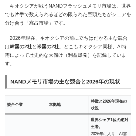
キオクシアが戦うNANDフラッシュメモリ市場は、世界
でも片手で数えられるほどの限られた巨頭たちがシェアを
分け合う「寡占市場」です。
2026年現在、キオクシアの前に立ちはだかる主な競合
は
韓国の2社
と
米国の2社
。どこもキオクシア同様、AI特
需によって歴史的な大儲け（利益爆発）を記録していま
す。
NANDメモリ市場の主な競合と2026年の現状
特徴と2026年現在の
競合企業
本拠地
状況
世界シェア1位の絶対
王者。
2026年に入り、AI需