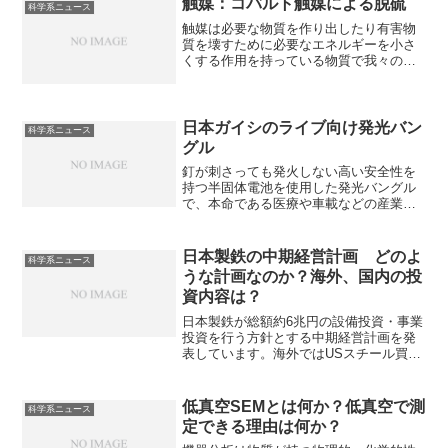
触媒：コバルト触媒による脱硫
科学系ニュース
令とは何か、炭素繊維の特徴や利点、課
触媒は必要な物質を作り出したり有害物
題を知ることができます。
質を壊すために必要なエネルギーを小さ
くする作用を持っている物質で我々の生
活に欠かすことができません。コバルト
は石油・天然ガス中の硫黄化合物を除去
する脱硫において、Mo の活性を高める働
きをします。なぜ活性化可能なのか知る
日本ガイシのライブ向け発光バン
科学系ニュース
ことができます。
グル
釘が刺さっても発火しない高い安全性を
持つ半固体電池を使用した発光バングル
で、本命である医療や車載などの産業市
場へ売り込むための実績作りが狙いで
す。なぜ高い出力を実現できたのか知る
ことができます。
日本製鉄の中期経営計画 どのよ
科学系ニュース
うな計画なのか？海外、国内の投
資内容は？
日本製鉄が総額約6兆円の設備投資・事業
投資を行う方針とする中期経営計画を発
表しています。海外ではUSスチール買収
やインド事業で拡大、国内は技術開発と
生産体制の合理化を進めるとされていま
す。それぞれの投資内容を知ることがで
低真空SEMとは何か？低真空で測
科学系ニュース
きます。
定できる理由は何か？