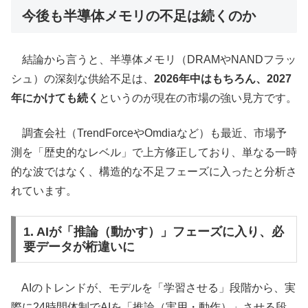
今後も半導体メモリの不足は続くのか
結論から言うと、半導体メモリ（DRAMやNANDフラッ
シュ）の深刻な供給不足は、
2026年中はもちろん、2027
年にかけても続く
というのが現在の市場の強い見方です。
調査会社（TrendForceやOmdiaなど）も最近、市場予
測を「歴史的なレベル」で上方修正しており、単なる一時
的な波ではなく、構造的な不足フェーズに入ったと分析さ
れています。
1. AIが「推論（動かす）」フェーズに入り、必
要データが桁違いに
AIのトレンドが、モデルを「学習させる」段階から、実
際に24時間体制でAIを「推論（実用・動作）」させる段