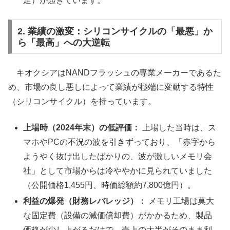
足）が起きています。
2. 業績の激変：シリコンサイクルの「最悪」か
ら「最高」への大逆転
キオクシアはNANDフラッシュの専業メーカーであるた
め、市場の良し悪しによって業績が極端に変動する特性
（シリコンサイクル）を持っています。
上場時（2024年末）の低評価：
上場した当時は、ス
マホやPCの不況の波を引きずっており、「赤字から
ようやく抜け出したばかりの、波が激しいメモリ会
社」として市場からは冷ややかに見られていました
（公開価格1,455円、時価総額約7,800億円）。
利益の爆発（財務レバレッジ）：
メモリ工場は莫大
な固定費（設備の減価償却費）がかかるため、製品
価格が少し上がるだけで、売上の大半がそのまま利