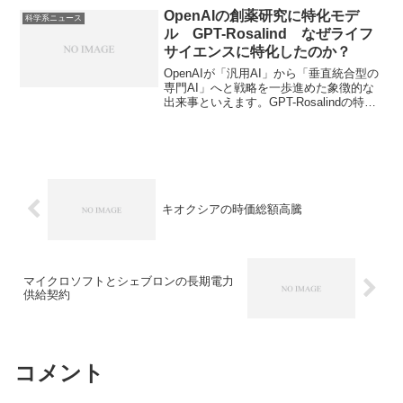
OpenAIの創薬研究に特化モデ
科学系ニュース
ル GPT-Rosalind なぜライフ
サイエンスに特化したのか？
OpenAIが「汎用AI」から「垂直統合型の
専門AI」へと戦略を一歩進めた象徴的な
出来事といえます。GPT-Rosalindの特徴
やなぜライフサイエンスに特化したモデ
ルを発表したのかを知ることができま
す。
キオクシアの時価総額高騰
マイクロソフトとシェブロンの長期電力
供給契約
コメント