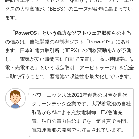
時間再エネでデータセンターを動かすために、パワーエッ
クスの大型蓄電池（BESS）のニーズが猛烈に高まってい
ます。
「PowerOS」という強力なソフトウェア脳
彼らの本当
の強みは、自社開発のAI制御ソフト「PowerOS」にあり
ます。日本卸電力取引所（JEPX）の価格変動をAIが予測
し、「電気が安い時間帯に自動で充電し、高い時間帯に放
電・売電する」という裁定取引（アービトラージ）を完全
自動で行うことで、蓄電池の収益性を最大化しています。
パワーエックスは2021年創業の国産次世代
クリーンテック企業です。大型蓄電池の自社
製造からAIによる充放電制御、EV急速充
電、独自の電力供給までを一気通貫で展開。
電気運搬船の開発でも注目されています。