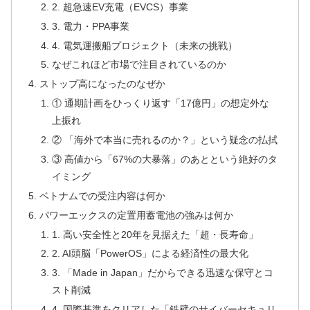
2. 超急速EV充電（EVCS）事業
3. 電力・PPA事業
4. 電気運搬船プロジェクト（未来の挑戦）
なぜこれほど市場で注目されているのか
ストップ高になったのなぜか
① 通期計画をひっくり返す「17億円」の想定外な
上振れ
② 「海外で本当に売れるのか？」という疑念の払拭
③ 高値から「67%の大暴落」のあとという絶好のタ
イミング
ベトナムでの受注内容は何か
パワーエックスの定置用蓄電池の強みは何か
1. 高い安全性と20年を見据えた「超・長寿命」
2. AI頭脳「PowerOS」による経済性の最大化
3. 「Made in Japan」だからできる迅速な保守とコ
スト削減
4. 国際基準をクリアした「鉄壁のサイバーセキュリ