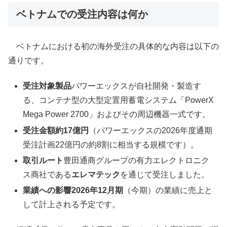
ベトナムでの受注内容は何か
ベトナムにおける初の海外受注の具体的な内容は以下の
通りです。
受注対象製品
パワーエックスが自社開発・製造す
る、コンテナ型の大型定置用蓄電システム「PowerX
Mega Power 2700」およびその周辺機器一式です。
受注金額
約17億円
（パワーエックスの2026年度通期
受注計画22億円の約8割に相当する規模です）。
取引ルート
豊田通商グループの有力エレクトロニク
ス商社である
エレマテック
を通じて受注しました。
業績への影響
2026年12月期
（今期）の業績に売上と
して計上される予定です。