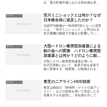
み、電力貯蔵市場における存在感を高
め、事業拡大を目指しています。電力貯
蔵向け電池とは何か、どのような材料を
拡販するのかを知ることができます。
安川ミニショックとは何か？なぜ
科学系ニュース
日本株全体に波及したのか？
日経平均株価が一時200円安となった背景
には、「安川ミニショック」と呼ばれる
安川電機の業績下方修正が影響していま
す。安川電機の株価がなぜ下落したの
か、なぜ日本株全体に波及したのかを知
る事ができます。
大型ハドロン衝突型加速器による
科学系ニュース
鉛の金への変換 ハドロン衝突型
加速器とは何か？どのように鉛が
金に変化されるのか？
大型ハドロン衝突型加速器を用いた
ALICE実験において、鉛原子核を金原子
核に変換する「核変換」が観測されまし
た。粒子加速器で超高速にすると、その
重い原子核の電荷が強力な電磁場を発生
させます。この電磁場で陽子を3つ弾き飛
東芝のニアラインHDD技術
科学系ニュース
ばすことで、鉛を金に核変換していま
東芝は独自の「MAMR（マイクロ波アシ
す。ハドロン衝突型加速器とは何か、ど
スト）」などの技術を用いて安定した大
のように変換が起きているのかを知るこ
容量モデルを提供し、存在感を示してい
とができます。
ます。MAMRとは何かや東芝が力を入れ
る理由を知ることができます。