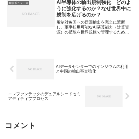
民サービス向上やDX化、省人化などに貢
AI半導体の輸出規制強化 どのよ
科学系ニュース
献可能な技術として注目されています。
うに強化するのか？なぜ世界中に
特に山間部で必要な理由やスマート水道
規制を広げるのか？
メーターの仕組みを知ることができま
す。
規制対象国への迂回輸出を完全に遮断
し、軍事転用可能なAI演算能力（計算資
源）の拡散を世界規模で管理するために
高性能チップの輸出を「原則自由」から
「原則許可制」へ移行させることを検討
しています。規制を強化する理由や懸念
点を知ることができます。
AIデータセンターでのインジウムの利用
と中国の輸出審査強化
エレファンテックのデュアルシードセミ
アディティブプロセス
コメント