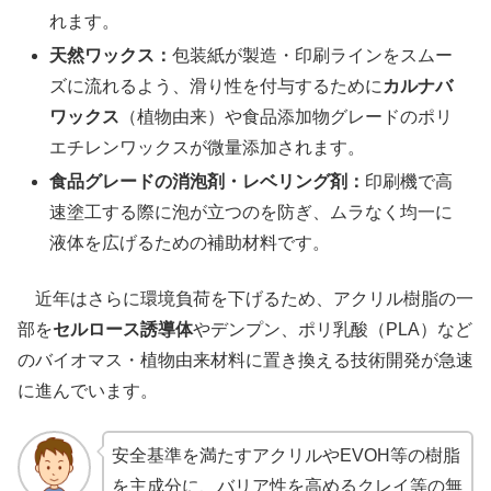
れます。
天然ワックス：
包装紙が製造・印刷ラインをスムー
ズに流れるよう、滑り性を付与するために
カルナバ
ワックス
（植物由来）や食品添加物グレードのポリ
エチレンワックスが微量添加されます。
食品グレードの消泡剤・レベリング剤：
印刷機で高
速塗工する際に泡が立つのを防ぎ、ムラなく均一に
液体を広げるための補助材料です。
近年はさらに環境負荷を下げるため、アクリル樹脂の一
部を
セルロース誘導体
やデンプン、ポリ乳酸（PLA）など
のバイオマス・植物由来材料に置き換える技術開発が急速
に進んでいます。
安全基準を満たすアクリルやEVOH等の樹脂
を主成分に、バリア性を高めるクレイ等の無