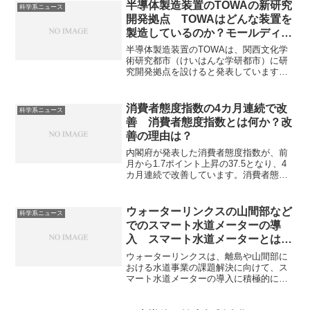
半導体製造装置のTOWAの新研究
科学系ニュース
開発拠点 TOWAはどんな装置を
製造しているのか？モールディン
グ装置とは何か？
半導体製造装置のTOWAは、関西文化学
術研究都市（けいはんな学研都市）に研
究開発拠点を設けると発表しています。
TOWAの強みであるモールディング装置
とは何かや採用しているコンプレッショ
ン方式とは何かを知ることができます。
消費者態度指数の4カ月連続で改
科学系ニュース
善 消費者態度指数とは何か？改
善の理由は？
内閣府が発表した消費者態度指数が、前
月から1.7ポイント上昇の37.5となり、4
カ月連続で改善しています。消費者態度
指数は今後半年間における消費者の暮ら
し向きや景気に対する見通しを数値化し
た指標です。改善の理由や実際の消費と
ウォーターリンクスの山間部など
科学系ニュース
の乖離について知ることができます。
でのスマート水道メーターの導
入 スマート水道メーターとは何
か？なぜ山間部で必要なのか？
ウォーターリンクスは、離島や山間部に
おける水道事業の課題解決に向けて、ス
マート水道メーターの導入に積極的に取
り組んでいます。スマート水道メーター
は漏水早期発見や検針業務の効率化、住