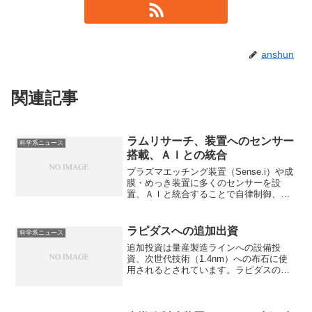
anshun
関連記事
ラムリサーチ、装置へのセンサー
科学系ニュース
搭載、ＡＩとの統合
プラズマエッチング装置（Sense.i）や成
膜・めっき装置に多くのセンサーを設
置、ＡＩと統合することで自律制御、仮
想空間で何百万通りの条件を試作前に検
証する「デジタルツイン」、予知保全の
実現を目指しています。どのようなセン
ラピダスへの追加出資
科学系ニュース
サーを使用するのか知ることができま
追加投資は量産製造ラインへの設備投
す。
資、次世代技術（1.4nm）への布石に使
用されるとされています。ラピダスの
2nmプロセスの量産状況と他社状況を知
ることができます。