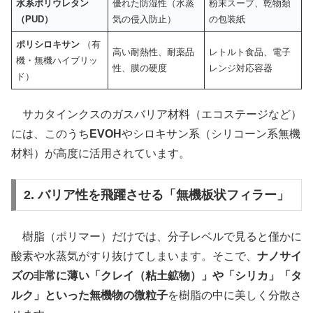
水系ポリウレタン
優れた防湿性（水蒸
粉末スープ、乾物類
（PUD）
気の侵入防止）
の包装紙
ポリシロキサン
（有
高い耐熱性、耐薬品
レトルト食品、電子
機・無機ハイブリッ
性、膜の硬度
レンジ対応容器
ド）
サカタインクスのガスバリア材料（エコステージなど）
には、このうち
EVOH
やシロキサン系（シリコーン系無機
材料）が高度に活用されています。
2. バリア性を飛躍させる「無機板状フィラー」
樹脂（ポリマー）だけでは、分子レベルで見ると僅かに
酸素や水蒸気がすり抜けてしまいます。そこで、
ナノサイ
ズの非常に薄い「クレイ（粘土鉱物）」や「シリカ」「タ
ルク」といった無機物の微粒子
を樹脂の中に美しく分散さ