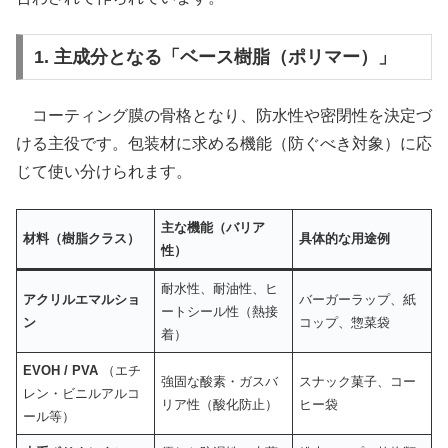
1. 主成分となる「ベース樹脂（ポリマー）」
コーティング膜の骨格となり、防水性や密閉性を決定づ
ける主役です。包装材に求める機能（防ぐべき対象）に応
じて使い分けられます。
主な機能（バリア
材料（樹脂クラス）
具体的な用途例
性）
耐水性、耐油性、ヒ
アクリルエマルショ
バーガーラップ、紙
ートシール性（熱接
ン
コップ、惣菜袋
着）
EVOH / PVA
（エチ
強固な酸素・ガスバ
スナック菓子、コー
レン・ビニルアルコ
リア性（酸化防止）
ヒー袋
ール等）