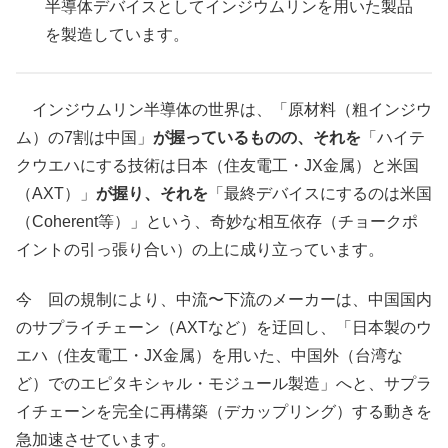
半導体デバイスとしてインジウムリンを用いた製品
を製造しています。
インジウムリン半導体の世界は、「原材料（粗インジウ
ム）の7割は中国」
が握っているものの、それを
「ハイテ
クウエハにする技術は日本（住友電工・JX金属）と米国
（AXT）」
が握り、それを
「最終デバイスにするのは米国
（Coherent等）」という、奇妙な相互依存（チョークポ
イントの引っ張り合い）の上に成り立っています。
今 回の規制により、中流〜下流のメーカーは、中国国内
のサプライチェーン（AXTなど）を迂回し、「日本製のウ
エハ（住友電工・JX金属）を用いた、中国外（台湾な
ど）でのエピタキシャル・モジュール製造」へと、サプラ
イチェーンを完全に再構築（デカップリング）する動きを
急加速させています。