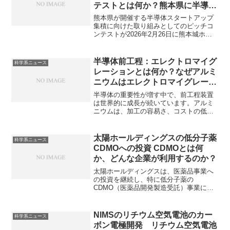
テストとは何か？熊本県に半導体
企業が集まる理由は何か？
熊本県が開催する半導体スタートアップ
集積に向けた取り組みとしてのピッチコ
ンテストが2026年2月26日に熊本城ホー
ルで初開催されます。ピッチコンテスト
とは何か、なぜ熊本県に多くの半導体関
連企業が集まるのかを知ることができま
半導体前工程：エレクトロマイグ
科学系ニュース
す。
レーションとは何か？なぜアルミ
ニウムはエレクトロマイグレーシ
ョン耐性が低いのか？アルミニウ
半導体の重要性が増す中で、前工程装置
ム配線の問題点 なぜ電気抵抗が
は世界的に成長が続いています。アルミ
ニウムは、加工の容易さ、コストの低さ
銅よりも高いのか？配線が微細化
などから、長らく半導体デバイスの配線
するほど抵抗が大きくなる理由
材料として標準的に使用されてきまし
は？
た。しかし、半導体の性能の向上ととも
太陽ホールディングスの低分子薬
科学系ニュース
に、電気抵抗や熱電動性の低さが問題と
CDMOへの投資 CDMOとは何
なっています。なぜこれらの問題点があ
か、どんな企業が利用するのか？
るのかなどを知ることができます。
太陽ホールディングスは、医薬品事業へ
の投資を継続し、特に低分子薬の
CDMO（医薬品開発製造受託）事業に向
けて300億円超の投資を行う方針です。
CDMOは医薬品の製造プロセス開発、製
造業務を製薬企業から受託する専門企業
NIMSのリチウム空気電池のカー
科学系ニュース
のことです。CDMOの利点や低分子薬と
ボン電極開発 リチウム空気電池
は何かを知ることができます。