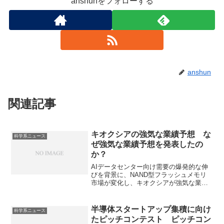
anshunをフォローする
anshun
関連記事
キオクシアの強気な業績予想 な
科学系ニュース
ぜ強気な業績予想を発表したの
か？
AIデータセンター向け需要の爆発的な伸
びを背景に、NAND型フラッシュメモリ
市場が変化し、キオクシアが強気な業績
予想を行っています。NAND型フラッシ
ュメモリ市場の状況やキオクシアの強み
はなにかを知ることができます。
半導体スタートアップ集積に向け
科学系ニュース
たピッチコンテスト ピッチコン