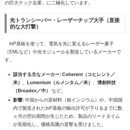
の巨大テック企業」に二極化しています。
光トランシーバー・レーザーチップ大手（直接
的な大打撃）
InP基板を使って、電気を光に変えるレーザー素子
（EMLなど）や光モジュールを製造しているメーカーで
す。
該当する主なメーカー:
Coherent（コヒレント／
米）
、
Lumentum（ルメンタム／米）
、
博創科技
（Broadex／中）
など。
影響:
中国からの原材料（粗インジウム）や、中国国
内で製造されたInP基板の輸出許可が下りるまでに数
ヶ月の空白期間が生じたため、製品のリードタイム
が長期化し、価格高騰の直撃を受けました。