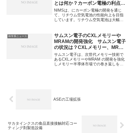
とは何か？カーボン電極の利点と
問題点は何か？
NIMSは、にカーボン電極の開発を通じ
て、リチウム空気電池の性能向上を目指
しています。リチウム空気電池は大幅な
軽量化と高エネルギー密度を実現できる
次世代電池として注目されています。リ
チウム空気電池の特徴やカーボン電極の
サムスン電子のCXLメモリーや
科学系ニュース
利点や問題点を知ることができます。
MRAMの開発強化 サムスン電子
の状況は？CXLメモリー、MRAM
とは何か？
サムスン電子は、次世代メモリー技術で
あるCXLメモリーやMRAM の開発を強化
しメモリー半導体市場での巻き返しを図
っています。サムスン電子のメモリー市
場での状況や力を入れているCXLメモリ
ーやMRAMとは何かを知ることができま
す。
ASEの工場拡張
サカタインクスの食品直接接触対応コー
ティング剤製造設備