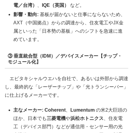
電／台湾）
、
IQE（英国）
など。
影響・動向:
基板が届かないと仕事にならないため、
AXT（中国拠点）からの調達から、住友電工やJX金
属といった「日本勢の基板」へのシフトを急速に進
めています。
③ 垂直統合型（IDM）／デバイスメーカー【チップ・
モジュール化】
エピタキシャルウエハを自社で、あるいは外部から調達
し、最終的な「レーザーチップ」や「光トランシーバー」
に仕上げるメーカーです。
主なメーカー:
Coherent
、
Lumentum
の米2大巨頭の
ほか、日本でも
三菱電機
や
浜松ホトニクス
、住友電
工（デバイス部門）などが通信用・センサー用の光