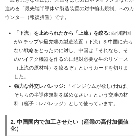
進める「最先端半導体や製造装置の対中輸出規制」へのカ
ウンター（報復措置）です。
「下流」を止められたから「上流」を絞る:
西側諸国
がAIチップや最先端の製造装置（下流）を中国に売ら
ない戦略をとったのに対し、中国は「それなら、そ
のハイテク機器を作るのに絶対必要な生のリソース
（上流の原材料）を絞るぞ」というカードを切りま
した。
強力な外交レバレッジ:
「インジウムが欲しければ、
そちらの半導体規制を緩めなさい」という交渉の材
料（梃子：レバレッジ）として使っています。
2. 中国国内で加工させたい（産業の高付加価値
化）