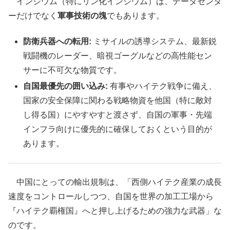
インジウム（特にリン化インジウム）は、データセンタ
ーだけでなく
軍事技術の塊
でもあります。
防衛兵器への転用:
ミサイルの誘導システム、最新鋭
戦闘機のレーダー、暗視ゴーグルなどの高性能セン
サーに不可欠な物質です。
自国最優先の囲い込み:
有事やハイテク戦争に備え、
国家の安全保障に関わる戦略物資を他国（特に敵対
し得る国）にやすやすと渡さず、自国の軍事・先端
インフラ向けに優先的に確保しておくという目的が
あります。
中国にとっての輸出規制は、「西側ハイテク産業の成長
速度をコントロールしつつ、自国を世界の加工工場から
『ハイテク覇権国』へと押し上げるための強力な武器」な
のです。