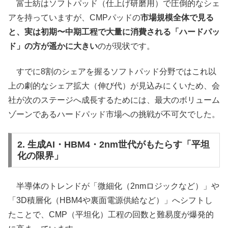
富士紡はソフトパッド（仕上げ研磨用）で圧倒的なシェ
アを持っていますが、CMPパッドの
市場規模全体で見る
と、実は初期〜中期工程で大量に消費される「ハードパッ
ド」の方が遥かに大きい
のが現状です。
すでに8割のシェアを握るソフトパッド分野ではこれ以
上の劇的なシェア拡大（伸び代）が見込みにくいため、会
社が次のステージへ成長するためには、最大のボリューム
ゾーンであるハードパッド市場への挑戦が不可欠でした。
2. 生成AI・HBM4・2nm世代がもたらす「平坦
化の限界」
半導体のトレンドが「微細化（2nmロジックなど）」や
「3D積層化（HBM4や裏面電源供給など）」へシフトし
たことで、CMP（平坦化）工程の回数と難易度が爆発的