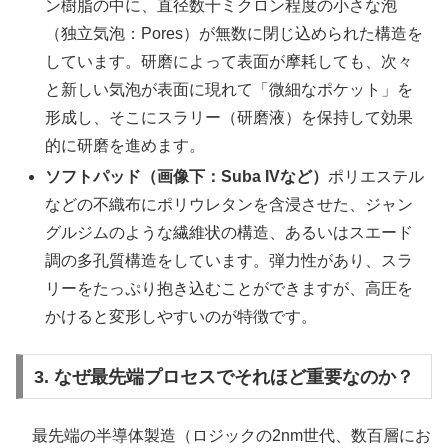
ン樹脂の中に、直径数十ミクロン程度の小さな泡
（独立気泡：Pores）が無数に閉じ込められた構造を
しています。研磨によって表面が摩耗しても、次々
と新しい気泡が表面に現れて「微細なポケット」を
形成し、そこにスラリー（研磨液）を保持して効果
的に研磨を進めます。
ソフトパッド（画像下：Suba IVなど）
ポリエステル
などの不織布にポリウレタンを含浸させた、ジャン
グルジムのような繊維状の構造、あるいはスエード
調の多孔質構造をしています。弾力性があり、スラ
リーをたっぷり抱き込むことができますが、高圧を
かけると変形しやすいのが特徴です。
3. なぜ最先端プロセスでそれほど重要なのか？
最先端の半導体製造（ロジックの2nm世代、数百層にお