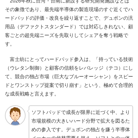
2026年秋に台湾・台南に新設する研究開発施設などは
その象徴であり、最先端半導体の製造現場のすぐ近くでハ
ードパッドの評価・改良を繰り返すことで、デュポンの汎
用品（デファクトスタンダード）では対応しきれない、顧
客ごとの超先端ニーズを先取りしてシェアを奪う戦略で
す。
富士紡にとってハードパッド参入は、「持っている技術
（ウレタン制御）と顧客の信頼をレバレッジ（テコ）にし
て、競合の独占市場（巨大なブルーオーシャン）をスピー
ドとワンストップ提案で切り崩す」という、極めて合理的
な成長戦略と言えます。
ソフトパッドで成長が限界に近づく中、より
市場規模の大きいハード分野で拡大を図るた
めの参入です。デュポンの独占を嫌う半導体