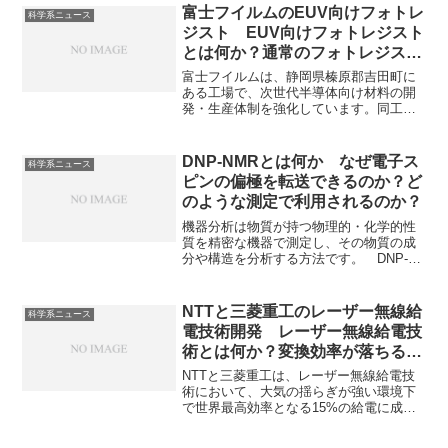
ことができます。
富士フイルムのEUV向けフォトレ
科学系ニュース
ジスト EUV向けフォトレジスト
とは何か？通常のフォトレジスト
との違いは何か？
富士フイルムは、静岡県榛原郡吉田町に
ある工場で、次世代半導体向け材料の開
発・生産体制を強化しています。同工場
では、ポストCMPクリーナー、極端紫外
線（EUV）向けフォトレジストなどの製
造を行っています。極端紫外線（EUV）
DNP-NMRとは何か なぜ電子ス
科学系ニュース
向けフォトレジストはなにか、どんな物
ピンの偏極を転送できるのか？ど
質が使用されるのかを知ることができま
のような測定で利用されるのか？
す。
機器分析は物質が持つ物理的・化学的性
質を精密な機器で測定し、その物質の成
分や構造を分析する方法です。 DNP-
NMRは、電子の大きな磁気モーメントを
核スピンに転送することで、NMRの感度
を劇的に向上させる技術です。なぜスピ
NTTと三菱重工のレーザー無線給
科学系ニュース
ンを転送できるのかやその応用にどのよ
電技術開発 レーザー無線給電技
うなものがあるのかを知ることができま
術とは何か？変換効率が落ちる理
す。
由は何か？
NTTと三菱重工は、レーザー無線給電技
術において、大気の揺らぎが強い環境下
で世界最高効率となる15%の給電に成功
しました。レーザー無線給電技術とは何
か、変換効率が落ちる要因と大気のゆら