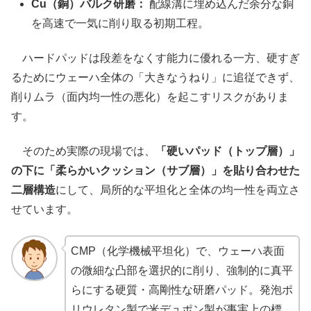
Cu（銅）バルク研磨：
配線溝に埋め込んだ余分な銅
を高速で一気に削り取る初期工程。
ハードパッドは段差をなくす能力に優れる一方、硬すぎ
るためにウェーハ全体の「大きなうねり」に追従できず、
削りムラ（面内均一性の悪化）を起こすリスクがありま
す。
そのため実際の現場では、
「硬いパッド（トップ層）」
の下に「柔らかいクッション（サブ層）」を貼り合わせた
二層構造
にして、局所的な平坦化と全体の均一性を両立さ
せています。
CMP（化学機械平坦化）で、ウェーハ表面
の微細な凸部を選択的に削り、強制的に真平
らにする硬質・高剛性な研磨パッド。発泡ポ
リウレタン製で米デュポン製が事実上の標