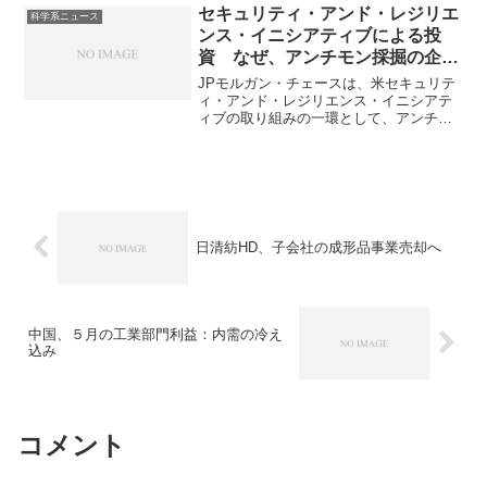
ぎをどうやって克服したのかを知ること
セキュリティ・アンド・レジリエ
科学系ニュース
ができます。
ンス・イニシアティブによる投
資 なぜ、アンチモン採掘の企業
に投資したのか？
JPモルガン・チェースは、米セキュリテ
ィ・アンド・レジリエンス・イニシアテ
ィブの取り組みの一環として、アンチモ
ン採掘会社を最初の投資先に選定しまし
た。セキュリティ・アンド・レジリエン
ス・イニシアティブとは何か、アンチモ
ン採掘企業に投資する理由を知ることが
できます。
日清紡HD、子会社の成形品事業売却へ
中国、５月の工業部門利益：内需の冷え
込み
コメント