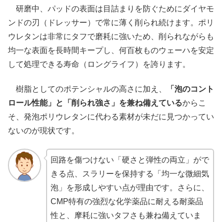
研磨中、パッドの表面は目詰まりを防ぐためにダイヤモ
ンドの刃（ドレッサー）で常に薄く削られ続けます。ポリ
ウレタンは非常にタフで磨耗に強いため、削られながらも
均一な表面を長時間キープし、何百枚ものウェーハを安定
して処理できる寿命（ロングライフ）を誇ります。
樹脂としてのポテンシャルの高さに加え、
「泡のコント
ロール性能」と「削られ強さ」を兼ね備えている
からこ
そ、発泡ポリウレタンに代わる素材が未だに見つかってい
ないのが現状です。
回路を傷つけない「硬さと弾性の両立」がで
きる点、スラリーを保持する「均一な微細気
泡」を形成しやすい点が理由です。さらに、
CMP特有の強烈な化学薬品に耐える耐薬品
性と、摩耗に強いタフさも兼ね備えていま