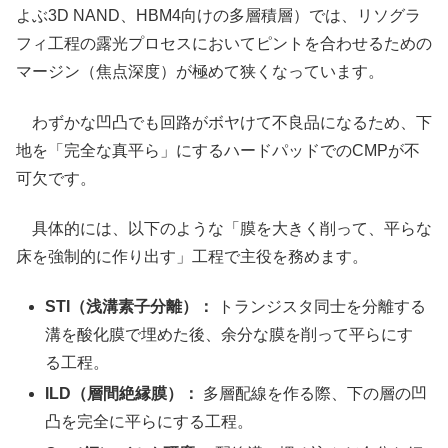
よぶ3D NAND、HBM4向けの多層積層）では、リソグラ
フィ工程の露光プロセスにおいてピントを合わせるための
マージン（焦点深度）が極めて狭くなっています。
わずかな凹凸でも回路がボヤけて不良品になるため、下
地を「完全な真平ら」にするハードパッドでのCMPが不
可欠です。
具体的には、以下のような「膜を大きく削って、平らな
床を強制的に作り出す」工程で主役を務めます。
STI（浅溝素子分離）：
トランジスタ同士を分離する
溝を酸化膜で埋めた後、余分な膜を削って平らにす
る工程。
ILD（層間絶縁膜）：
多層配線を作る際、下の層の凹
凸を完全に平らにする工程。