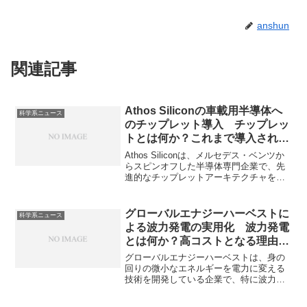
anshun
関連記事
Athos Siliconの車載用半導体へ
科学系ニュース
のチップレット導入 チップレッ
トとは何か？これまで導入されて
いなかった理由は何か？
Athos Siliconは、メルセデス・ベンツか
らスピンオフした半導体専門企業で、先
進的なチップレットアーキテクチャを車
載用半導体に導入しています。チップレ
ットの導入のメリットや車載半導体での
採用が遅れた理由を知ることができま
グローバルエナジーハーベストに
科学系ニュース
す。
よる波力発電の実用化 波力発電
とは何か？高コストとなる理由は
何か？
グローバルエナジーハーベストは、身の
回りの微小なエネルギーを電力に変える
技術を開発している企業で、特に波力発
電の実用化を目指しています。波力発電
とは何か、その特徴と課題について知る