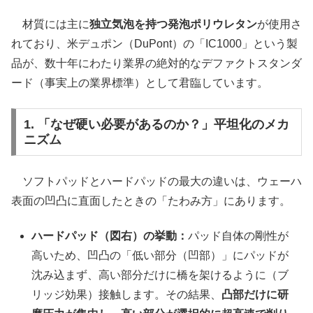
材質には主に
独立気泡を持つ発泡ポリウレタン
が使用さ
れており、米デュポン（DuPont）の「IC1000」という製
品が、数十年にわたり業界の絶対的なデファクトスタンダ
ード（事実上の業界標準）として君臨しています。
1. 「なぜ硬い必要があるのか？」平坦化のメカ
ニズム
ソフトパッドとハードパッドの最大の違いは、ウェーハ
表面の凹凸に直面したときの「たわみ方」にあります。
ハードパッド（図右）の挙動：
パッド自体の剛性が
高いため、凹凸の「低い部分（凹部）」にパッドが
沈み込まず、高い部分だけに橋を架けるように（ブ
リッジ効果）接触します。その結果、
凸部だけに研