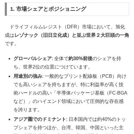
1. 市場シェアとポジショニング
ドライフィルムレジスト（DFR）市場において、旭化
成は
レゾナック（旧日立化成）と並ぶ世界２大巨頭の一角
です。
グローバルシェア
: 全体で
約30%前後
のシェアを持
ち、世界2位の位置につけています。
用途別の強み
: 一般的なプリント配線板（PCB）向け
でも高いシェアを持ちますが、特に利益率が高く技
術ハードルの高い「半導体パッケージ基板（FC-BGA
など）」のハイエンド領域において圧倒的な存在感
を誇ります。
アジア圏でのドミナント
: 日本国内では約40%のトッ
プシェアを持つほか、台湾、韓国、中国といった主