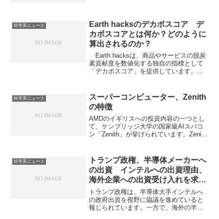
心へ変貌させた競争力の源泉です。非営
利の研究機関の利点は何か知ることがで
きます。
Earth hacksのデカボスコア デ
科学系ニュース
カボスコアとは何か？どのように
算出されるのか？
Earth hacksは、商品やサービスの脱炭
素貢献度を数値化する独自の指標として
「デカボスコア」を提供しています。デ
カボスコアは商品やサービスのCO2排出
量を、従来の製品と比較してどれだけ削
減できたかをパーセンテージで可視化す
スーパーコンピューター、Zenith
科学系ニュース
るための指標です。数値化の意義や算出
の特徴
の方法を知ることができます。
AMDのイギリスへの投資内容の一つとし
て、ケンブリッジ大学の国家級AIスパコ
ン「Zenith」が挙げられています。Zenith
の特徴やどのように科学研究に特化して
いるのか知ることができます。
トランプ政権、半導体メーカーへ
科学系ニュース
の出資 インテルへの出資理由、
海外企業への出資受け入れを求め
ない理由は何か？
トランプ政権は、半導体大手インテルへ
の政府出資を視野に協議を進めていると
報じられています。一方で、海外の半導
体メーカーに対しては、政府からの支援