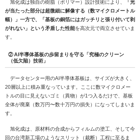
旭化成は独自の樹脂（ポリマー）設計技術により、
「光
が当たった部分は超微細に解像する（数マイクロメートル
幅）」一方で、「基板の銅箔にはガッチリと張り付いて剥
がれない」という矛盾した性能
を高次元で両立させていま
す。
② AI半導体基板の歩留まりを守る「究極のクリーン
（低欠陥）技術」
データセンター用のAI半導体基板は、サイズが大きく、
20層以上に積み重なっています。ここに数マイクロメー
トルの目に見えないゴミ（異物）が1つ入るだけで、基板
全体が廃棄（数万円〜数十万円の損失）になってしまいま
す。
旭化成は、原材料の合成からフィルムの塗工、そして今
回の台湾新工場のようなスリット（裁断）工程に至るま