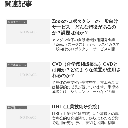
関連記事
Zooxのロボタクシーの一般向け
科学系ニュース
サービス どんな特徴があるの
か？課題は何か？
アマゾン傘下の自動運転技術開発企業
「Zoox（ズークス）」が、ラスベガスで
一般向けのロボタクシーサービスを開始
しました。Zooxは、独自の車両設計と特
定の施設間での運行に重点を置き、安全
性と顧客体験の向上を狙っています。
CVD（化学気相成長法）CVDと
科学系ニュース
Zooxの自動運転車の特徴や課題をしるこ
は何か？どのような装置が使用さ
とができます。
れるのか？
半導体の重要性が増す中で、前工程装置
は世界的に成長が続いています。半導体
成膜とは、シリコンウェーハなどの基板
の上に、様々な薄い膜を形成する工程の
ことで、その一種であるCVD（化学気相
成長法）は様々な電気特性をもつ膜を成
ITRI（工業技術研究院）
科学系ニュース
膜するための技術です。CVDとは何か、
ITRI（工業技術研究院）は台湾最大の非
その特徴とどのような装置が使用される
営利公的研究機関で、多岐にわたる分野
のかを知ることができます。
で応用研究を行い、技術を民間に移転す
ることで、台湾の産業構造をハイテク中