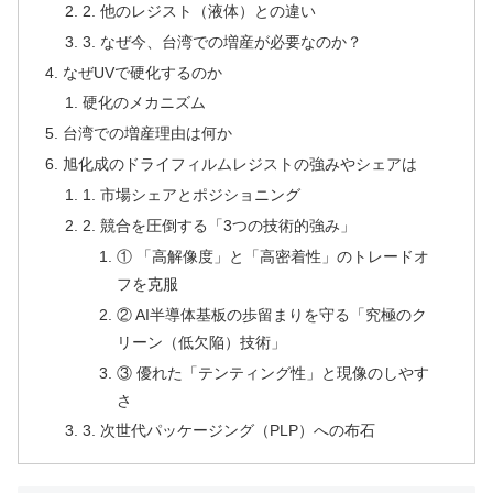
2. 他のレジスト（液体）との違い
3. なぜ今、台湾での増産が必要なのか？
なぜUVで硬化するのか
硬化のメカニズム
台湾での増産理由は何か
旭化成のドライフィルムレジストの強みやシェアは
1. 市場シェアとポジショニング
2. 競合を圧倒する「3つの技術的強み」
① 「高解像度」と「高密着性」のトレードオ
フを克服
② AI半導体基板の歩留まりを守る「究極のク
リーン（低欠陥）技術」
③ 優れた「テンティング性」と現像のしやす
さ
3. 次世代パッケージング（PLP）への布石