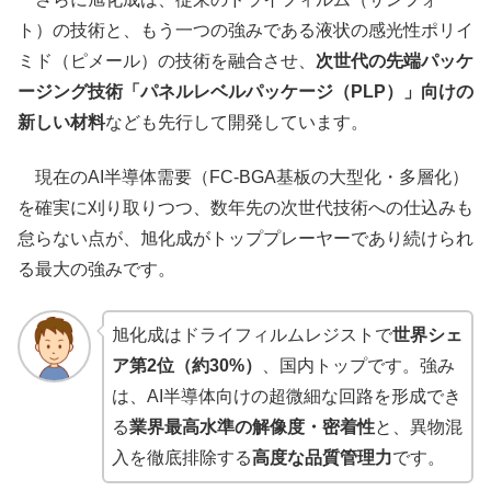
ト）の技術と、もう一つの強みである液状の感光性ポリイ
ミド（ピメール）の技術を融合させ、
次世代の先端パッケ
ージング技術「パネルレベルパッケージ（PLP）」向けの
新しい材料
なども先行して開発しています。
現在のAI半導体需要（FC-BGA基板の大型化・多層化）
を確実に刈り取りつつ、数年先の次世代技術への仕込みも
怠らない点が、旭化成がトッププレーヤーであり続けられ
る最大の強みです。
旭化成はドライフィルムレジストで
世界シェ
ア第2位（約30%）
、国内トップです。強み
は、AI半導体向けの超微細な回路を形成でき
る
業界最高水準の解像度・密着性
と、異物混
入を徹底排除する
高度な品質管理力
です。