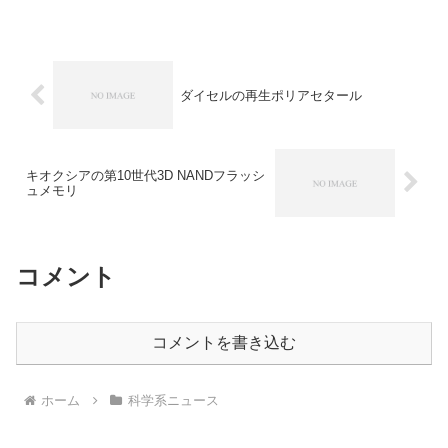
と引き換えに出資を受け入れることを要
求しない方針であると報じられていま
す。トランプ政権の半導体政策の概略や
海外の半導体メーカー出資を受け入れる
ことを要求しない理由を知ることができ
ます。
ダイセルの再生ポリアセタール
キオクシアの第10世代3D NANDフラッシ
ュメモリ
コメント
コメントを書き込む
ホーム
科学系ニュース