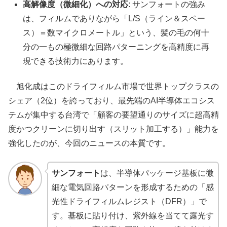
高解像度（微細化）への対応
: サンフォートの強み
は、フィルムでありながら「L/S（ライン＆スペー
ス）＝数マイクロメートル」という、髪の毛の何十
分の一もの極微細な回路パターニングを高精度に再
現できる技術力にあります。
旭化成はこのドライフィルム市場で世界トップクラスの
シェア（2位）を誇っており、最先端のAI半導体エコシス
テムが集中する台湾で「顧客の要望通りのサイズに超高精
度かつクリーンに切り出す（スリット加工する）」能力を
強化したのが、今回のニュースの本質です。
サンフォート
は、半導体パッケージ基板に微
細な電気回路パターンを形成するための「感
光性ドライフィルムレジスト（DFR）」で
す。基板に貼り付け、紫外線を当てて露光す