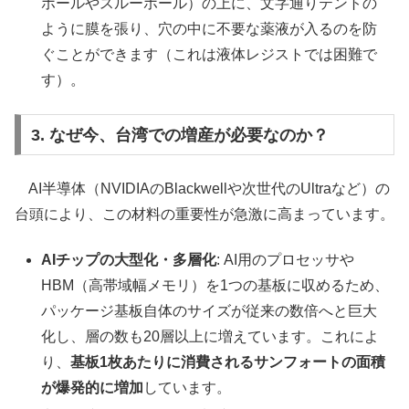
ホールやスルーホール）の上に、文字通りテントの
ように膜を張り、穴の中に不要な薬液が入るのを防
ぐことができます（これは液体レジストでは困難で
す）。
3. なぜ今、台湾での増産が必要なのか？
AI半導体（NVIDIAのBlackwellや次世代のUltraなど）の
台頭により、この材料の重要性が急激に高まっています。
AIチップの大型化・多層化
: AI用のプロセッサや
HBM（高帯域幅メモリ）を1つの基板に収めるため、
パッケージ基板自体のサイズが従来の数倍へと巨大
化し、層の数も20層以上に増えています。これによ
り、
基板1枚あたりに消費されるサンフォートの面積
が爆発的に増加
しています。