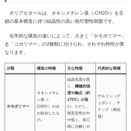
ポリアセタールは、オキシメチレン基（-CH2O-）を主
鎖の基本構造に持つ結晶性の高い熱可塑性樹脂です。
化学的な構造の違いによって、大きく「ホモポリマー」
と
「コポリマー」の2種類に分けられ、それぞれ特性が異
なります。
分類
構造の特徴
主な特徴
代表的な商標
結晶化度が高
く、
機械的強
オキシメチレ
度や融点（約
デルリン（デ
ン基（-
175℃）が高
ュポン）、テ
ホモポリマー
CH2O-）のみ
い
。ただし、
ナック（旭化
が結合したも
熱安定性がや
成）
の。
や低く、加工
時に分解しや