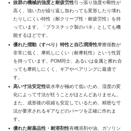
抜群の機械的強度と耐疲労性
引っ張り強度や剛性が
高く、強い力が繰り返し加わっても変形したり壊れ
たりしにくい特性（耐クリープ性・耐疲労性）を持
っています。「プラスチック製のバネ」としても機
能するほどです。
優れた摺動（すべり）特性と自己潤滑性
摩擦係数が
非常に低く、摩耗しにくい（耐摩耗性）という性質
を持っています。POM同士、あるいは金属と擦れ合
っても摩耗しにくく、ギアやベアリングに最適で
す。
高い寸法安定性
吸水率が極めて低いため、湿度の変
化によって寸法が狂うことがほとんどありません。
また、成形後の収縮も安定しているため、精密な寸
法が要求されるギアなどのパーツを正確に作れま
す。
優れた耐薬品性・耐溶剤性
有機溶剤や油、ガソリン