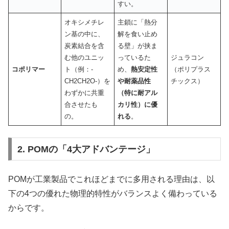
すい。
オキシメチレ
主鎖に「熱分
ン基の中に、
解を食い止め
炭素結合を含
る壁」が挟ま
む他のユニッ
っているた
ジュラコン
コポリマー
ト（例：-
め、
熱安定性
（ポリプラス
CH2CH2O-）を
や耐薬品性
チックス）
わずかに共重
（特に耐アル
合させたも
カリ性）に優
の。
れる
。
2. POMの「4大アドバンテージ」
POMが工業製品でこれほどまでに多用される理由は、以
下の4つの優れた物理的特性がバランスよく備わっている
からです。