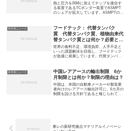
熱と圧力を同時に加えてチップを接合す
る装置であるTCボンダー装置でASMPT
のシェアが拡大しています。ASMPTの
TCボンダー装置の特徴やなぜシェアが拡
大しているのか知ることができます。
フードテック： 代替タンパク
科学系ニュース
質 代替タンパク質、植物由来代
替タンパク質とは何か？必要とさ
れる理由は何か？
世界の食料不足、環境負荷、人手不足と
いった課題解決を目指し、フードテック
が急速に発展しています。代替タンパク
質は従来の動物性タンパク質に代わる新
しい食料源です。植物由来代替タンパク
質とは何か、必要な理由を知ることがで
中国レアアースの輸出制限 6か
科学系ニュース
きます。
月制限とは何か？制限の理由は？
中国は、米国の自動車メーカーや製造業
者向けのレアアース輸出許可に、6カ月の
制限を設ける方針であると報じられてい
ます。中国はレアアースの埋蔵量で世界
一であり、輸出制限を外交・経済的な交
渉カードとしての活用しています。６か
月制限の意味や脱中国の流れがあるのか
を知ることができます。
東レの新研究拠点マテリアルイノベーシ
ョンセンター