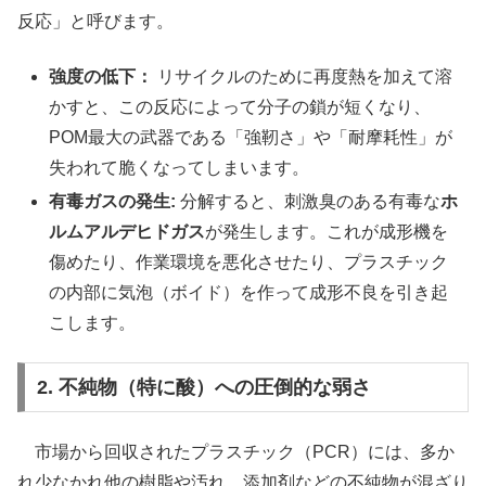
反応」と呼びます。
強度の低下：
リサイクルのために再度熱を加えて溶
かすと、この反応によって分子の鎖が短くなり、
POM最大の武器である「強靭さ」や「耐摩耗性」が
失われて脆くなってしまいます。
有毒ガスの発生:
分解すると、刺激臭のある有毒な
ホ
ルムアルデヒドガス
が発生します。これが成形機を
傷めたり、作業環境を悪化させたり、プラスチック
の内部に気泡（ボイド）を作って成形不良を引き起
こします。
2. 不純物（特に酸）への圧倒的な弱さ
市場から回収されたプラスチック（PCR）には、多か
れ少なかれ他の樹脂や汚れ、添加剤などの不純物が混ざり