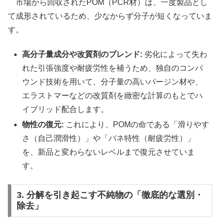
市場から回収されたPOM（PCR材）は、一度製品とし
て成形されているため、少なからず分子が短くなっていま
す。
高分子量成分や改質剤のブレンド:
劣化によって失わ
れた引張強度や耐疲労性を補うため、独自のコンパ
ウンド技術を用いて、分子量の高いバージン材や、
エラストマーなどの改質剤を緻密な計算のもとでハ
イブリッド配合します。
物性の復元:
これにより、POMの命である「滑りやす
さ（自己潤滑性）」や「バネ特性（耐疲労性）」
を、新品と変わらないレベルまで復元させていま
す。
3. 分解を引き起こす不純物の「徹底的な選別・
除去」