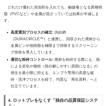
どれだけ優れた添加剤を入れても、触媒毒となる異種樹
脂（PVCなど）や金属が混ざっていては効果が半減しま
す。
高度選別プロセスの確立:
供給網
（DURACIRCLE™）と連携し、回収された廃材から
金属ピンや他樹脂を極限まで排除するスクリーニン
グ技術を導入しています。
適切な粉砕コントロール:
廃材を粉砕する際にも、熱
による劣化や微粉（熱分解しやすい原因になる）の
発生を最小限に抑える、エンプラ専用の高度な破
砕・洗浄プロセスを経て、均質な「再生原料」へと
仕立てています。
4. ロットブレをなくす「独自の品質保証システ
ム」