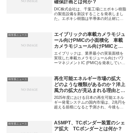
確保計画とは何か？
DIC株式会社は、千葉工場にエポキシ樹脂
の製造設備を新設することを発表しまし
た。エポキシ樹脂は半導体の封止材に電
子基板に使用されており、AIやIoT、自動
車の高度化により、半導体材料であるエ
ポキシ樹脂の需要が増加しています。エ
エイブリックの車載カメラモジュ
科学系ニュース
ポキシ樹脂の性能向上の方法や供給確保
ール向けPMICの小面積化 車載
計画とは何かを知ることができます。
カメラモジュール向けPMICとは
何か？需要が増えている理由は何
エイブリックは、業界最小の実装面積を
か？
実現した車載カメラモジュール向けパワ
ーマネジメントIC (PMIC)を発表していま
す。車載カメラモジュール向けPMICとは
何かや市場拡大、面積を小さくできた理
由を知ることができます。
再生可能エネルギー市場の拡大
科学系ニュース
どのような種類があるのか？洋上
風力の拡大が見込まれる理由と課
題は何か？
2025年度における日本の再生可能エネル
ギー発電システムの国内市場は、2兆円を
超える規模になると予測され、今後も、
市場規模はさらに拡大すると予測されて
います。再生可能エネルギー発電システ
ムにはどのような種類があるのか、特に
ASMPT、TCボンダー装置のシェ
科学系ニュース
注目されている洋上風力の特徴や課題を
ア拡大 TCボンダーとは何か？
知ることができます。