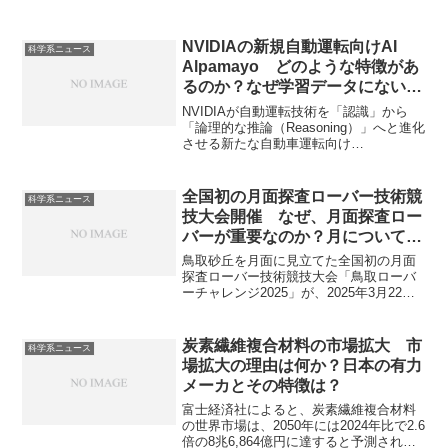
NVIDIAの新規自動運転向けAI
科学系ニュース
Alpamayo どのような特徴があ
るのか？なぜ学習データにない稀
な状況に強いのか？
NVIDIAが自動運転技術を「認識」から
「論理的な推論（Reasoning）」へと進化
させる新たな自動車運転向け
AI「Alpamayo」を発表しています。 従
来の「ブラックボックス型」の自動運転
AIとは異なり、因果関係を説明できるの
全国初の月面探査ローバー技術競
科学系ニュース
が最大の特徴です。なぜロングテールへ
技大会開催 なぜ、月面探査ロー
の適応に優れるのかを知ることができま
バーが重要なのか？月についてわ
す。
かっていないことは何か？
​鳥取砂丘を月面に見立てた全国初の月面
探査ローバー技術競技大会「鳥取ローバ
ーチャレンジ2025」が、2025年3月22日
に開催されたことがニュースになってい
ます。鳥取砂丘の地形を活用し、学生向
けの月面探査ローバーの開発体験を提供
炭素繊維複合材料の市場拡大 市
科学系ニュース
する機会になっています。なぜ月面探査
場拡大の理由は何か？日本の有力
基は重要なのか、どんな種類があるのか
メーカとその特徴は？
を知ることができます。
富士経済社によると、炭素繊維複合材料
の世界市場は、2050年には2024年比で2.6
倍の8兆6,864億円に達すると予測されて