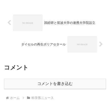
タベースとは何かやなぜSotasが高額の資
金調達が可能なのかを知ることができま
す。
国総研と筑波大学の連携大学院設立
ダイセルの再生ポリアセタール
コメント
コメントを書き込む
ホーム
科学系ニュース