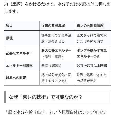
力（圧搾）をかけるだけ
で、水分子だけを膜の外に押し出
します。
項目
従来の蒸発濃縮
東レの分離膜濃縮
熱を加えて水分を沸
圧力をかけて膜で水
原理
騰・蒸発させる
分だけを搾り出す
膨大な熱エネルギー
ポンプを動かす電気
必要なエネルギー
（燃料・電気）
エネルギー
のみ
エネルギー削減率
基準（100%）
50%〜70%以上削減
熱で成分が劣化・変
常温で処理できるた
対象への影響
質するリスクあり
め品質が安定
なぜ「東レの技術」で可能なのか？
「膜で水分を搾り出す」という原理自体はシンプルです