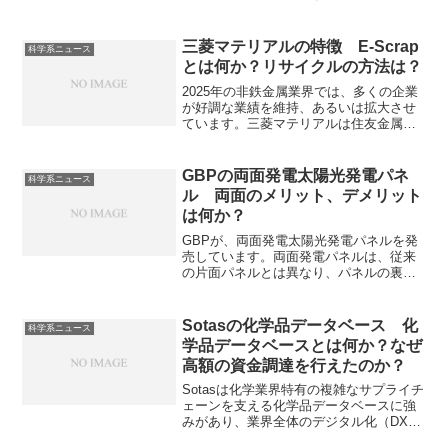
います。日本の炭素繊維メーカーは、世
界市場で非常に大きなシェアを占めてお
り、特に東レ、帝人、三菱ケミカルの3社
三菱マテリアルの特徴 E-Scrap
科学系ニュース
は有力企業として知られています。それ
とは何か？リサイクルの方法は？
ぞれの企業の特徴を知ることができま
す。
2025年の非鉄金属業界では、多くの企業
が好調な業績を維持、あるいは拡大させ
ています。三菱マテリアルは住友金属鉱
山と並ぶ日本の非鉄金属大手です。近年
力を入れているE-Scrapからの貴金属回収
や高いシェアを持つ超硬工具について知
GBPの両面発電太陽光発電パネ
科学系ニュース
ることができます。
ル 両面のメリット、デメリット
は何か？
GBPが、両面発電太陽光発電パネルを発
売しています。両面発電パネルは、従来
の片面パネルとは異なり、パネルの裏面
からも反射光や散乱光を取り込んで発電
できるため、全体の発電量が増加しま
す。両面発電のメリット、デメリットを
Sotasの化学品データベース 化
科学系ニュース
知ることができます。
学品データベースとは何か？なぜ
高額の資金調達を行えたのか？
Sotasは化学業界特有の複雑なサプライチ
ェーンを支える化学品データベースに強
みがあり、業界全体のデジタル化（DX）
を牽引しようとしています。化学品デー