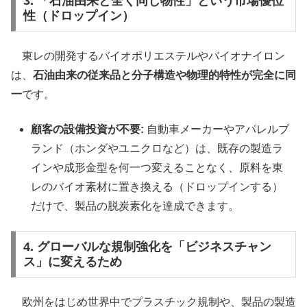
3. 「石油由来と全く同じ物性」という市場優位
性（ドロップイン）
東レの開発するバイオポリエステルやバイオナイロン
は、
石油由来の従来品と分子構造や物理的特性が完全に同
一
です。
顧客の設備投資が不要:
自動車メーカーやアパレルブ
ランド（ホンダやユニクロなど）は、既存の製造ラ
インや成形金型を何一つ変えることなく、原料を東
レのバイオ素材に置き換える（ドロップインする）
だけで、製品の脱炭素化を達成できます。
4. グローバルな規制強化を「ビジネスチャン
ス」に変えるため
欧州をはじめ世界中でプラスチック規制や、製品の製造