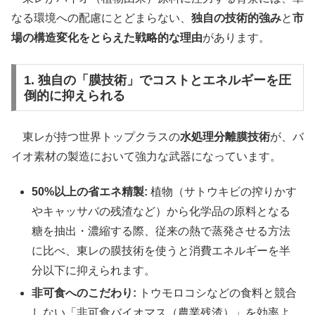
なる環境への配慮にとどまらない、
独自の技術的強み
と
市
場の構造変化をとらえた戦略的な理由
があります。
1. 独自の「膜技術」でコストとエネルギーを圧
倒的に抑えられる
東レが持つ世界トップクラスの
水処理分離膜技術
が、バ
イオ素材の製造において強力な武器になっています。
50%以上の省エネ精製:
植物（サトウキビの搾りかす
やキャッサバの残渣など）から化学品の原料となる
糖を抽出・濃縮する際、従来の熱で蒸発させる方法
に比べ、東レの膜技術を使うと消費エネルギーを半
分以下に抑えられます。
非可食へのこだわり:
トウモロコシなどの食料と競合
しない「非可食バイオマス（農業残渣）」を効率よ