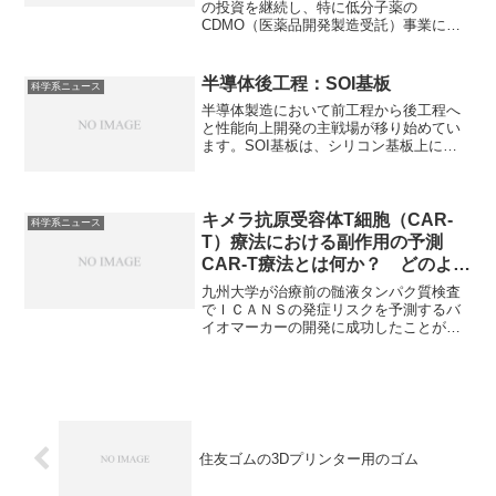
の投資を継続し、特に低分子薬の
CDMO（医薬品開発製造受託）事業に向
けて300億円超の投資を行う方針です。
CDMOは医薬品の製造プロセス開発、製
造業務を製薬企業から受託する専門企業
半導体後工程：SOI基板
科学系ニュース
のことです。CDMOの利点や低分子薬と
半導体製造において前工程から後工程へ
は何かを知ることができます。
と性能向上開発の主戦場が移り始めてい
ます。SOI基板は、シリコン基板上に絶
縁膜を挟み、その上に単結晶シリコンの
活性層を形成した3層構造の半導体基板で
高速動作と低消費電力性に優れていま
す。絶縁層で寄生容量が減少する理由を
キメラ抗原受容体T細胞（CAR-
科学系ニュース
知ることができます。
T）療法における副作用の予測
CAR-T療法とは何か？ どのよう
にして予測を行うのか？
九州大学が治療前の髄液タンパク質検査
でＩＣＡＮＳの発症リスクを予測するバ
イオマーカーの開発に成功したことがニ
ュースになっています。キメラ抗原受容
体T細胞（CAR-T）療法は、がん治療にお
いて高い効果を示す一方で、重篤な副作
用が報告されています。​CAR-T療法とは
何か、副作用を予測できるバイオマーカ
ーとは何かを知ることができる記事にな
っています。
住友ゴムの3Dプリンター用のゴム