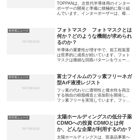
との違いは何か？
TOPPANは、次世代半導体用のインター
ポーザーの開発と準備に積極的に取り組
んでいます。インターポーザーは、複数
の半導体チップを接続するための中間基
板であり、高密度なパッケージングと性
能向上を実現するものです。インターポ
フォトマスク フォトマスクとは
科学系ニュース
ーザとは何か、パッケージ基板との違い
何か？どのような機能が求められ
は何かなどを知ることができます。
るのか？
半導体の重要性が増す中で、前工程装置
は世界的に成長が続いています。フォト
マスクは微細な回路パターンをウェーハ
上に転写するフォトリソグラフィで「原
版」または「型」となるもので、微細化
の進む半導体で重要になっている材料で
富士フイルムのフッ素フリーネガ
科学系ニュース
す。フォトマスクの構成や重要度、有名
型ArF液浸レジスト
なメーカーはどこかなどを知ることがで
きます。
フッ素の代わりに透明性と撥水性を両立
する独自の樹脂構造と添加剤を開発し、
フッ素フリーを実現しています。フッ素
の役割とどのようにフッ素フリーとした
のかの詳細を知ることができます。
太陽ホールディングスの低分子薬
科学系ニュース
CDMOへの投資 CDMOとは何
か、どんな企業が利用するのか？
太陽ホールディングスは、医薬品事業へ