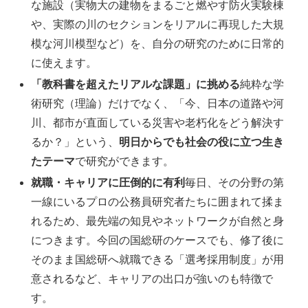
な施設（実物大の建物をまるごと燃やす防火実験棟
や、実際の川のセクションをリアルに再現した大規
模な河川模型など）を、自分の研究のために日常的
に使えます。
「教科書を超えたリアルな課題」に挑める
純粋な学
術研究（理論）だけでなく、「今、日本の道路や河
川、都市が直面している災害や老朽化をどう解決す
るか？」という、
明日からでも社会の役に立つ生き
たテーマ
で研究ができます。
就職・キャリアに圧倒的に有利
毎日、その分野の第
一線にいるプロの公務員研究者たちに囲まれて揉ま
れるため、最先端の知見やネットワークが自然と身
につきます。今回の国総研のケースでも、修了後に
そのまま国総研へ就職できる「選考採用制度」が用
意されるなど、キャリアの出口が強いのも特徴で
す。