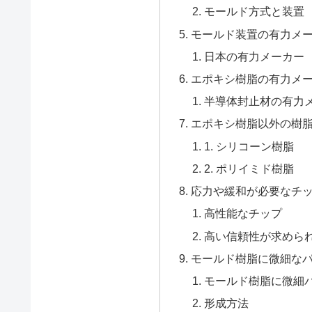
モールド方式と装置
モールド装置の有力メ
日本の有力メーカー
エポキシ樹脂の有力メ
半導体封止材の有力
エポキシ樹脂以外の樹
1. シリコーン樹脂
2. ポリイミド樹脂
応力や緩和が必要なチ
高性能なチップ
高い信頼性が求めら
モールド樹脂に微細な
モールド樹脂に微細
形成方法