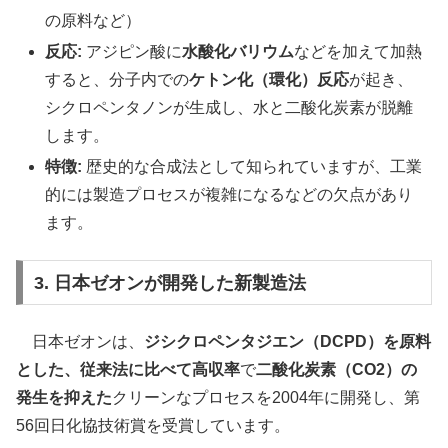
の原料など）
反応:
アジピン酸に
水酸化バリウム
などを加えて加熱
すると、分子内での
ケトン化（環化）反応
が起き、
シクロペンタノンが生成し、水と二酸化炭素が脱離
します。
特徴:
歴史的な合成法として知られていますが、工業
的には製造プロセスが複雑になるなどの欠点があり
ます。
3. 日本ゼオンが開発した新製造法
日本ゼオンは、
ジシクロペンタジエン（DCPD）を原料
とした、従来法に比べて高収率
で
二酸化炭素（CO2）の
発生を抑えた
クリーンなプロセスを2004年に開発し、第
56回日化協技術賞を受賞しています。