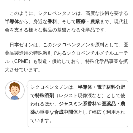
このように、シクロペンタノンは、高度な技術を要する
半導体
から、身近な
香料
、そして
医療
・
農業
まで、現代社
会を支える様々な製品の基盤となる化学品です。
日本ゼオンは、このシクロペンタノンを原料として、医
薬品製造用の特殊溶剤であるシクロペンチルメチルエーテ
ル（CPME）も製造・供給しており、特殊化学品事業を拡
大させています。
シクロペンタノンは、
半導体・電子材料分野
で
特殊溶剤
（レジスト現像液など）として使
われるほか、
ジャスミン系香料
や
医薬品・農
薬
の重要な
合成中間体
として幅広く利用され
ています。