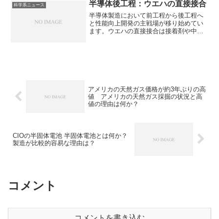
との違いを知ることができます。
半導体後工程：ウエハの直接接合
科学系ニュース
半導体製造において前工程から後工程へ
と性能向上開発の主戦場が移り始めてい
ます。ウエハの直接接合は接着剤や中間
層を使わず、2枚のウエハ表面同士を原子
間力などで密着させ、接合する技術で、
極めて微細な接続ピッチを実現を実現
し、微細化、高速・低消費電力化を実現
可能な技術です。ウエハの直接接合とは
何か、そのメリットや工程を知ることが
できます。
アメリカの天然ガス価格が約3年ぶりの高
値 アメリカの天然ガス採掘の状況と高
値の理由は何か？
CIOの半固体電池 半固体電池とは何か？
製造が比較的容易な理由は？
コメント
コメントを書き込む