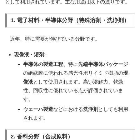
として利用されています。主な用途は以下の通りです。
1. 電子材料・半導体分野（特殊溶剤・洗浄剤）
近年、特に需要が伸びている分野です。
現像液・溶剤:
半導体の製造工程
、特に
先端半導体パッケージ
の絶縁膜に使われる感光性ポリイミド樹脂の
現
像液
として使用されます。高い溶解力、乾燥
性、回収性に優れている点が評価されていま
す。
ウェーハ製造
などにおける
洗浄剤
としても利用
されます。
2. 香料分野（合成原料）