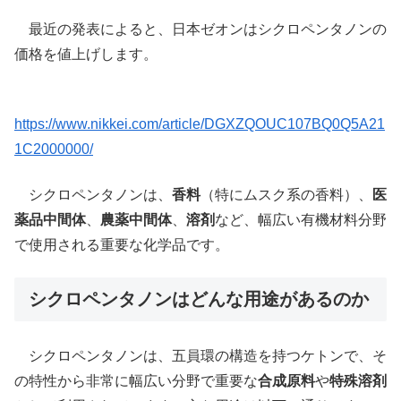
最近の発表によると、日本ゼオンはシクロペンタノンの
価格を値上げします。
https://www.nikkei.com/article/DGXZQOUC107BQ0Q5A21
1C2000000/
シクロペンタノンは、
香料
（特にムスク系の香料）、
医
薬品中間体
、
農薬中間体
、
溶剤
など、幅広い有機材料分野
で使用される重要な化学品です。
シクロペンタノンはどんな用途があるのか
シクロペンタノンは、五員環の構造を持つケトンで、そ
の特性から非常に幅広い分野で重要な
合成原料
や
特殊溶剤