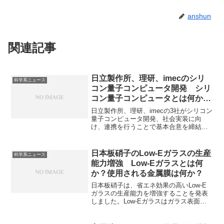
anshun
関連記事
日立製作所、理研、imecのシリ
科学系ニュース
コン量子コンピュータ開発 シリ
コン量子コンピュータとは何か？
連携の目的は何か？
日立製作所、理研、imecの3社がシリコン
量子コンピュータ開発、社会実装に向
け、連携を行うことで基本合意を締結し
ています。シリコン量子コンピュータは
半導体技術を応用し、シリコン基板上の
量子ドットに閉じ込めた電子のスピンを
日本板硝子のLow-Eガラスの生産
科学系ニュース
量子ビットとして利用する方式の量子コ
能力増強 Low-Eガラスとは何
ンピュータの一種です。連携の理由やシ
か？使用される金属膜は何か？
リコン量子コンピュータの特徴を知るこ
とができます。
日本板硝子は、省エネ効果の高いLow-E
ガラスの生産能力を増強することを発表
しました。Low-Eガラスはガラス表面に
特殊な金属膜をコーティングした省エネ
ガラスで、金属膜が熱の放射を抑えるこ