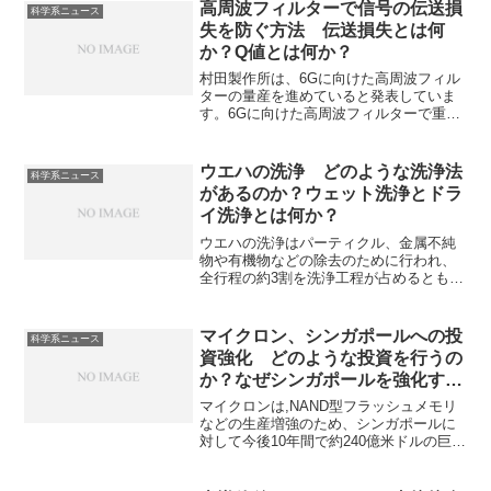
とで、冬は室内の暖かさを保ち、夏は日
高周波フィルターで信号の伝送損
科学系ニュース
差しによる温度上昇を抑制します。どの
失を防ぐ方法 伝送損失とは何
ような金属膜が使われるのか、なぜ熱の
か？Q値とは何か？
放射を抑えることができるのかを知るこ
とができます。
村田製作所は、6Gに向けた高周波フィル
ターの量産を進めていると発表していま
す。6Gに向けた高周波フィルターで重要
な要素として伝送損失を防ぐことが挙げ
られます。伝送損失とは何か、防ぐため
の方法やその指標であるQ値とは何かを
ウエハの洗浄 どのような洗浄法
科学系ニュース
知ることができます。
があるのか？ウェット洗浄とドラ
イ洗浄とは何か？
ウエハの洗浄はパーティクル、金属不純
物や有機物などの除去のために行われ、
全行程の約3割を洗浄工程が占めるともい
われる重要な工程です。ウエハの洗浄に
はウェット洗浄とドライ洗浄がありそれ
ぞれが異なる特長を持っています。ウエ
マイクロン、シンガポールへの投
科学系ニュース
ハの洗浄の重要性やそれぞれの手法の特
資強化 どのような投資を行うの
徴などを知ることができます。
か？なぜシンガポールを強化する
のか？
マイクロンは,NAND型フラッシュメモリ
などの生産増強のため、シンガポールに
対して今後10年間で約240億米ドルの巨額
の追加投資を行うことを発表しました。
シンガポールを強化する理由や広島工場