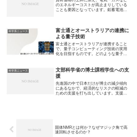
されます。なぜ粒径が大きくなるのか、
のエネルギーコストが高止まりしている
どうやれば粗大化を防ぐことができるか
ことも要因となっています。鉛蓄電池の
を知ることができます。
仕組みや低温でも安定する理由を知るこ
とができます。
富士通とオーストラリアの連携に
科学系ニュース
よる量子技術
富士通とオーストラリアが連携すること
で、量子コンピューティング技術の実用
化を目指すものです。どのような量子技
術の実用化を目指すのか知ることができ
ます。
文部科学省の博士課程学生への支
科学系ニュース
援
先進国の中で日本だけが博士の減少傾向
にあるなかで、経済的なリスクの軽減の
ための支援を打ち出しています。支援の
内容と経済的リスク以外の懸念点は何か
知ることができます。
固体NMRとは何か？なぜマジック角で高
速回転させるのか？