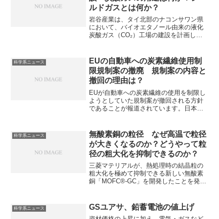
ルドガスとは何か？
岩谷産業は、タイ北部のナコンサワン県
において、バイオエタノール由来の液化
炭酸ガス（CO₂）工場の建設を計画して
います。炭酸ガスは産業、食品などに必
要ですが、温室効果ガスの一つであり、
カーボンニュートラルな炭酸ガスの製造
EUの自動車への炭素繊維使用制
科学系ニュース
への転換が求められています。炭酸ガス
限規制案の撤廃 規制案の内容と
の用途やシールドガスとは何かを知るこ
撤回の理由は？
とができます。
EUが自動車への炭素繊維の使用を制限し
ようとしていた規制案が撤回される方針
であることが報道されています。日本の
「お家芸」とも言える炭素繊維産業にと
っては朗報となっています。規制案の内
容と撤回の理由を知ることができます。
無酸素銅の粒径 なぜ高温で粒径
科学系ニュース
が大きくなるのか？どうやって粒
径の粗大化を抑制できるのか？
三菱マテリアルが、熱処理時の結晶粒の
粗大化を極めて抑制できる新しい無酸素
銅「MOFC®-GC」を開発したことを発表
しました。金属の結晶は一般的に高温で
粒径が大きくなる傾向がありますが、結
晶粒を小さいままにできれば、材料の強
GSユアサ、鉛蓄電池の値上げ
科学系ニュース
度や硬度、延性などの機械的特性が維持
資材価格の上昇に加え、電気・ガスなど