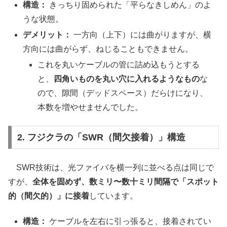
構造：
きっちり固められた「平らなきしめん」のよ
うな状態。
デメリット：
一方向（上下）には曲がりますが、横
方向には曲がらず、ねじることもできません。
これを丸いケーブルの管に詰め込もうとする
と、
四角いものを丸い穴に入れるようなもの
な
ので、隙間（デッドスペース）だらけになり、
本数を増やせませんでした。
2. フジクラの「SWR（間欠接着）」構造
SWR技術は、光ファイバを横一列に並べる点は同じで
すが、
全体を固めず、数ミリ〜数十ミリ間隔で「スポット
的（間欠的）」に接着
しています。
構造：
ケーブルを左右に引っ張ると、接着されてい