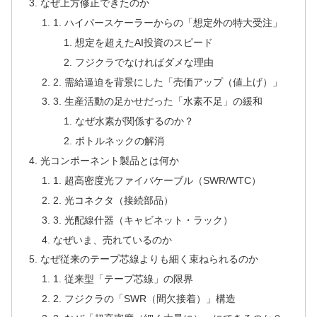
なぜ上方修正できたのか
1. ハイパースケーラーからの「想定外の特大受注」
想定を超えたAI投資のスピード
フジクラでなければダメな理由
2. 需給逼迫を背景にした「売価アップ（値上げ）」
3. 生産活動の足かせだった「水素不足」の緩和
なぜ水素が関係するのか？
ボトルネックの解消
光コンポーネント製品とは何か
1. 超高密度光ファイバケーブル（SWR/WTC）
2. 光コネクタ（接続部品）
3. 光配線什器（キャビネット・ラック）
なぜいま、売れているのか
なぜ従来のテープ芯線よりも細く束ねられるのか
1. 従来型「テープ芯線」の限界
2. フジクラの「SWR（間欠接着）」構造