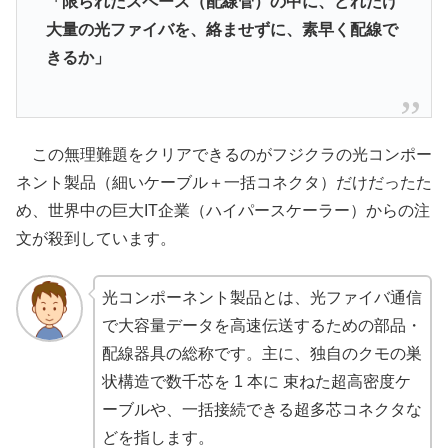
「限られたスペース（配線管）の中に、どれだけ
大量の光ファイバを、絡ませずに、素早く配線で
きるか」
この無理難題をクリアできるのがフジクラの光コンポー
ネント製品（細いケーブル＋一括コネクタ）だけだったた
め、世界中の巨大IT企業（ハイパースケーラー）からの注
文が殺到しています。
光コンポーネント製品とは、光ファイバ通信
で大容量データを高速伝送するための部品・
配線器具の総称です。主に、独自のクモの巣
状構造で数千芯を 1 本に 束ねた超高密度ケ
ーブルや、一括接続できる超多芯コネクタな
どを指します。