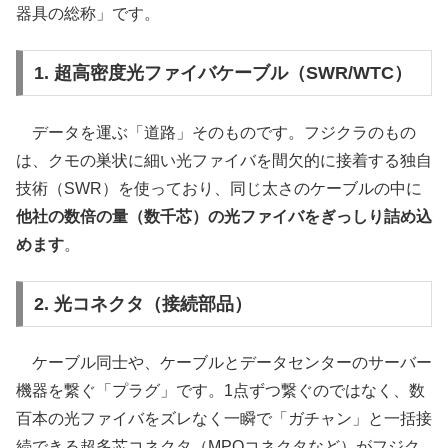
器具の総称」です。
1. 超高密度光ファイバケーブル（SWR/WTC）
データを運ぶ「道路」そのものです。フジクラのもの
は、クモの巣状に細い光ファイバを間欠的に接着する独自
技術（SWR）を使っており、同じ太さのケーブルの中に
他社の数倍の量（数千芯）の光ファイバをぎっしり詰め込
めます
。
2. 光コネクタ（接続部品）
ケーブル同士や、ケーブルとデータセンターのサーバー
機器を繋ぐ「プラグ」です。1点ずつ繋ぐのではなく、数
百本の光ファイバをズレなく一瞬で「ガチャン」と一括接
続できる超多芯コネクタ（MPOコネクタなど）がフジク