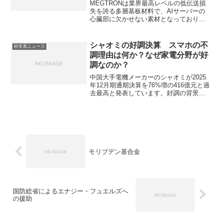
形材産業の一つです。プレス加工とはな
MEGTRONは業界最高レベルの低伝送損
にか、その特徴、どんな利用があるのか
失を誇る多層基板材料で、AIサーバーの
を知ることができます。
心臓部に欠かせない素材となっており、
需要が増加しています。なぜ低伝送損失
などの性能を持っているのか知ることが
できます。
シャオミの好調決算 スマホの不
科学系ニュース
調理由は何か？なぜ家電分野が好
調なのか？
中国大手電機メーカーのシャオミが2025
年12月期通期決算を76%増の416億元と過
去最高と発表しています。好調の背景に
はスマホ分野の不調を家電領域での高付
加価値モデルの投入による収益性向上が
あります。スマホ分野の苦戦の理由と家
電分野好調の理由は何か知ることができ
ます。
モリブデン基合金
国防総省によるエナジー・フュエルズへ
の援助