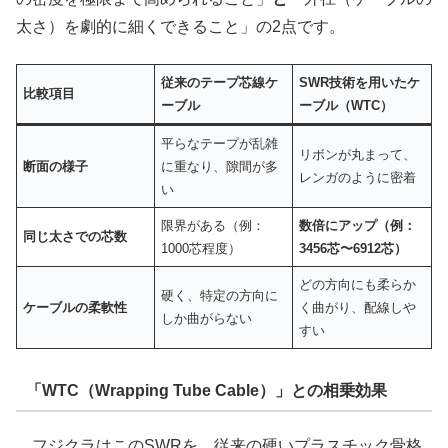
太さ）を劇的に細くできること」の2点です。
従来のテープ芯線ケ
SWR技術を用いたケ
比較項目
ーブル
ーブル（WTC）
平らなテープが乱雑
リボンが丸まって、
断面の様子
に重なり、隙間が多
レンガのように密着
い
限界がある（例：
数倍にアップ（例：
同じ太さでの芯数
1000芯程度）
3456芯〜6912芯）
どの方向にも柔らか
硬く、特定の方向に
ケーブルの柔軟性
く曲がり、配線しや
しか曲がらない
すい
「WTC（Wrapping Tube Cable）」との相乗効果
フジクラはこのSWRを、従来の硬いプラスチック骨格