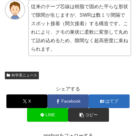
従来のテープ芯線は樹脂で固めた平らな形状
で隙間が生じますが、SWRは数ミリ間隔で
スポット接着（間欠接着）する構造です。こ
れにより、クモの巣状に柔軟に変形して丸め
て詰め込めるため、隙間なく超高密度に束ね
られます。
科学系ニュース
シェアする
X
Facebook
はてブ
LINE
コピー
anshunをフォローする