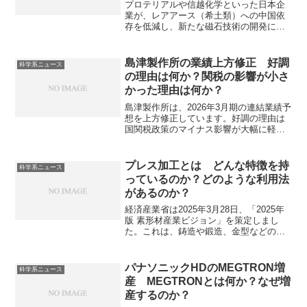
ものがあるのか？
プロテリアルや信越化学といった日本企
業が、レアアース（希土類）への中国依
存を低減し、新たな磁石技術の開発に挑
んでいます。レアアースの低減が可能と
なれば中国依存の減少など済安全保障の
観点からも非常に有用です。磁石での取
島津製作所の業績上方修正 好調
科学系ニュース
り組みの例を知ることができます。
の理由は何か？関税の影響が小さ
かった理由は何か？
島津製作所は、2026年3月期の連結業績予
想を上方修正しています。好調の理由は
国関税政策のマイナス影響が大幅に軽減
されたことでや分析計測機器のグローバ
ルでの需要拡大と利益率改善などろされ
ています。関税の影響が小さくなった理
プレス加工とは どんな特徴を持
科学系ニュース
由は何か知ることができます。
っているのか？どのような利用法
があるのか？
経済産業省は2025年3月28日、「2025年
版 素形材産業ビジョン」を策定しまし
た。​これは、鋳造や鍛造、金型などの素
形材産業を取り巻く環境変化に対応し、
日本の製造業の競争力を維持・強化する
ことを目的としています。​プレス加工は
パナソニックHDのMEGTRON増
科学系ニュース
金型と呼ばれる専用の型に金属の板を挟
産 MEGTRONとは何か？なぜ増
み、強い圧力を加えて目的の形状に成形
産するのか？
する方法で、様々な分野で利用される素