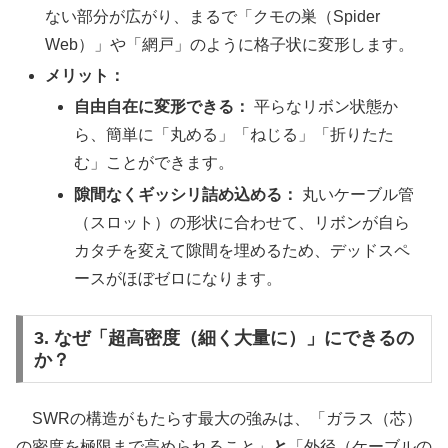
ない部分が広がり、まるで「クモの巣（Spider
Web）」や「網戸」のように格子状に変形します。
メリット：
自由自在に変形できる：
平らなリボン状態か
ら、簡単に「丸める」「ねじる」「折りたた
む」ことができます。
隙間なくギッシリ詰め込める：
丸いケーブル管
（スロット）の形状に合わせて、リボンが自ら
カタチを変えて隙間を埋めるため、デッドスペ
ースがほぼゼロになります。
3. なぜ「超高密度（細く大量に）」にできるの
か？
SWRの構造がもたらす最大の強みは、「ガラス（芯）
の密度を極限まで高められること」
と
「外径（ケーブルの