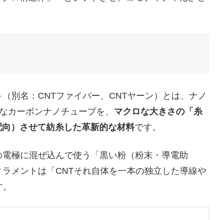
ト
（別名：CNTファイバー、CNTヤーン）とは、ナノ
細なカーボンナノチューブを、
マクロな大きさの「糸
配向）させて紡糸した革新的な材料
です。
の電極に混ぜ込んで使う「黒い粉（粉末・導電助
ィラメントは「CNTそれ自体を一本の独立した導線や
す。