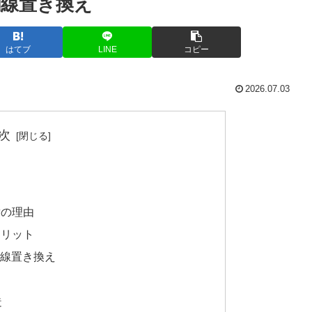
銅線置き換え
はてブ
LINE
コピー
2026.07.03
次
替の理由
メリット
銅線置き換え
造