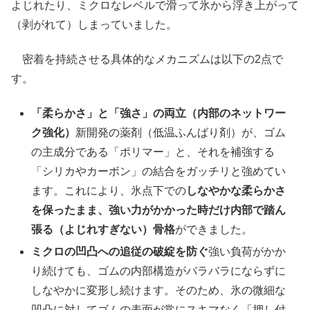
よじれたり、ミクロなレベルで滑って氷から浮き上がって
（剥がれて）しまっていました。
密着を持続させる具体的なメカニズムは以下の2点で
す。
「柔らかさ」と「強さ」の両立（内部のネットワー
ク強化）
新開発の薬剤（低温ふんばり剤）が、ゴム
の主成分である「ポリマー」と、それを補強する
「シリカやカーボン」の結合をガッチリと強めてい
ます。これにより、氷点下での
しなやかな柔らかさ
を保ったまま、強い力がかかった時だけ内部で踏ん
張る（よじれすぎない）骨格
ができました。
ミクロの凹凸への追従の破綻を防ぐ
強い負荷がかか
り続けても、ゴムの内部構造がバラバラにならずに
しなやかに変形し続けます。そのため、氷の微細な
凹凸に対してゴムの表面が常にスキマなく「押し付