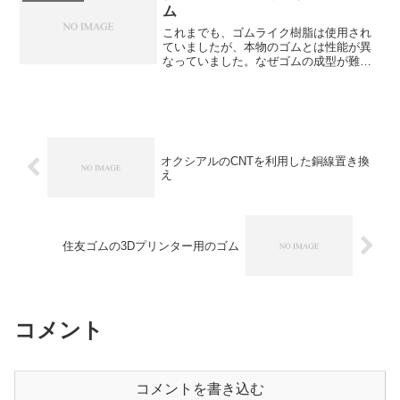
型の二つがあります。ネガ型とポジ型の
ム
違いやそれぞれの特徴を知ることができ
ます。
これまでも、ゴムライク樹脂は使用され
ていましたが、本物のゴムとは性能が異
なっていました。なぜゴムの成型が難し
いのか、住友ゴムはどのように対応して
いるのか知ることができます。
オクシアルのCNTを利用した銅線置き換
え
住友ゴムの3Dプリンター用のゴム
コメント
コメントを書き込む